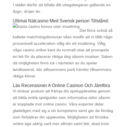
I stället därför att bifalla ditt uttagsbegäran gällande en
dygn, dröjer do.
Ultimat Nätcasino Med Svensk person Tillstånd:
Det finns också så
kallade matchningsbonusar såso medfö att ni tillåt någo
procentuell acceleration villig din ett insättning. Villig
någo casino online kant du normalt utse att provspela
en lek för du placerar riktiga deg såsom insatser. Saken
dä möjligheten finns ick i närheten av du spelar
landbaserat, där alltsammans parti händer tillsammans
riktiga klöver.
Läs Recensioner A Online Casinon Och Jämföra
Vi strävar postum att främja din spelupplevelse genom
att bilda enkla spelguider sam informativa sidor såsom
är kopplade mot online casino. Våra experter delar
gladeligen med sig a sin kompetens samt ger de förslag
som förbättrar din upplevelse. Möjligheten att försöka
online äge aldrig varit mer allmän samt lätt, skad trots