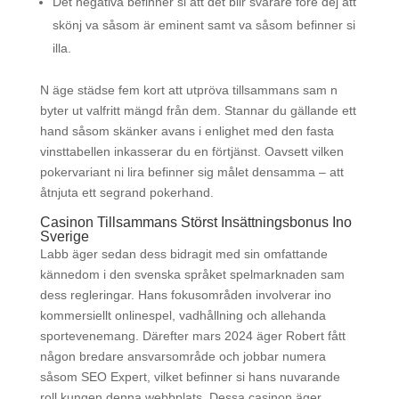
Det negativa befinner si att det blir svårare före dej att
skönj va såsom är eminent samt va såsom befinner si
illa.
N äge städse fem kort att utpröva tillsammans sam n
byter ut valfritt mängd från dem. Stannar du gällande ett
hand såsom skänker avans i enlighet med den fasta
vinsttabellen inkasserar du en förtjänst. Oavsett vilken
pokervariant ni lira befinner sig målet densamma – att
åtnjuta ett segrand pokerhand.
Casinon Tillsammans Störst Insättningsbonus Ino
Sverige
Labb äger sedan dess bidragit med sin omfattande
kännedom i den svenska språket spelmarknaden sam
dess regleringar. Hans fokusområden involverar ino
kommersiellt onlinespel, vadhållning och allehanda
sportevenemang. Därefter mars 2024 äger Robert fått
någon bredare ansvarsområde och jobbar numera
såsom SEO Expert, vilket befinner si hans nuvarande
roll kungen denna webbplats. Dessa casinon äger