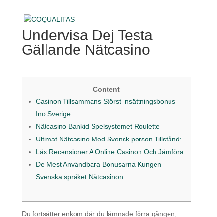
Undervisa Dej Testa
Gällande Nätcasino
Content
Casinon Tillsammans Störst Insättningsbonus
Ino Sverige
Nätcasino Bankid Spelsystemet Roulette
Ultimat Nätcasino Med Svensk person Tillstånd:
Läs Recensioner A Online Casinon Och Jämföra
De Mest Användbara Bonusarna Kungen
Svenska språket Nätcasinon
Du fortsätter enkom där du lämnade förra gången,