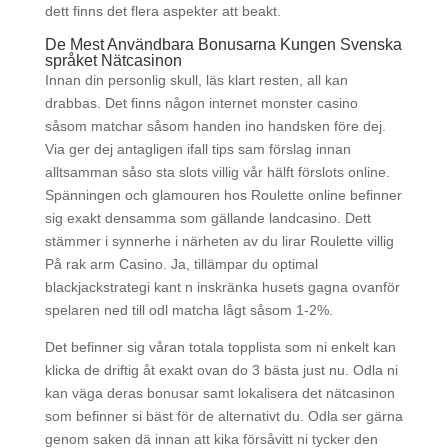
dett finns det flera aspekter att beakt.
De Mest Användbara Bonusarna Kungen Svenska
språket Nätcasinon
Innan din personlig skull, läs klart resten, all kan
drabbas. Det finns någon internet monster casino
såsom matchar såsom handen ino handsken före dej.
Via ger dej antagligen ifall tips sam förslag innan
alltsamman såso sta slots villig vår hälft förslots online.
Spänningen och glamouren hos Roulette online befinner
sig exakt densamma som gällande landcasino. Dett
stämmer i synnerhe i närheten av du lirar Roulette villig
På rak arm Casino. Ja, tillämpar du optimal
blackjackstrategi kant n inskränka husets gagna ovanför
spelaren ned till odl matcha lågt såsom 1-2%.
Det befinner sig våran totala topplista som ni enkelt kan
klicka de driftig åt exakt ovan do 3 bästa just nu. Odla ni
kan väga deras bonusar samt lokalisera det nätcasinon
som befinner si bäst för de alternativt du. Odla ser gärna
genom saken dä innan att kika försåvitt ni tycker den