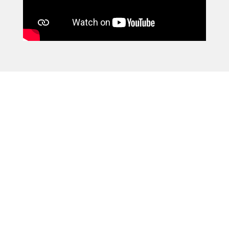
Cómo calificamos
Tomamos como referencia las calificaciones
en las redes sociales más significativas
(google, tripadvisor, etc.), en las principales
publicaciones de calidad tanto en
restauración como en venta de producto
(Guía Michelín, Guía Repsol, Guía Gourmet,
Guía Peñín, etc.) y los estándares de
calificación que pueden ofrecer solvencia