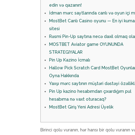
edin və qazanın!
İdman mərc saytlarında canlı və oyun içi 
MostBet Canlı Casino oyunu — En iyi kuma
sitesi
Rəsmi Pin-Up saytına necə daxil olmaq ola
MOSTBET Aviator game OYUNUNDA
STRATEGIYALAR
Pin Up Kazino İcmalı
Hallow Pick Scratch Card MostBet Oyunlar
Oyna Hakkında
Yaxşı mərc saytının müştəri dəstəyi özəllikl
Pin Up kazino hesabımdan çıxardığım pul
hesabıma nə vaxt oturacaq?
MostBet Giriş Yeni Adresi Üyelik
Birinci qolu vuranın, hər hansı bir qolu vuranın və 