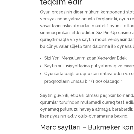
təqdim edir
Oyun prosesinin digər mühüm komponenti slot m
versiyasından yalnız onunla fərqlənir ki, oyun rea
vəsaitlərini riskə atmadan müxtəlif oyun slotları
sınamaq imkanı əldə edirlər. Siz Pin-Up casino
quraşdırmaqla və ya saytın mobil versiyasında
bu cür yuvalar süjetə tam daldırma ilə oynana b
Sizi Yeni Məhsullarımızdan Xəbərdar Edək
Saytın xüsusiyyətlərinə pul yatırmaq və çıxa
Oyunlarla bağlı proqnozları ehtiva edən və o
proqnozların əmsalı bir (1,00) olacaqdır.
Saytın güvənli, etibarlı olması peşəkar komanda
qurumlar tərəfindən mütəmadi olaraq test edilə
oynamaq pulunuzu havaya atmağa bərabərdir. Bu
lisenziyasının aktiv olub-olmamasına baxırıq.
Mərc saytları – Bukmeker kon