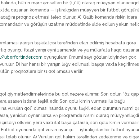
i halında, bütün mərc əmsalları bir (1,00) olaraq müəyyən olunacaqdı
vaxtda qazanan komanda — iştirakçıdan müəyyən bir futbol görüşün
ağını proqnoz etməsi tələb olunur. A) Qalib komanda riskin idarə
n komandadır və görüşün uzatma müddətində əldə edilən yekun nəti
mamlaması yarışın təşkilatçısı tərəfindən elan edilmiş hesabata görə
artıq oyunçu (tazı) yarışı eyni zamanda və ya mükafata haqq qazana
://uberfortinder.com
oyunçuların ümumi sayı gözlənildiyindən çox
urulur. D) hər hansı bir yarışın ləğv edilməsi, başqa vaxta keçirilməs
ütün proqnozlara bir (1,00) əmsalı verilir;
 qol qiymətləndirmələrində bu qol nəzərə alınmır. Son qolun “öz qap
ra əsasən istisna təşkil edir. Son qolu kimin vurması ilə bağlı
sına vurulan qol” olması halında oyunu təşkil edən qurumun rəsmi qə
lınarsa, yenidən oynanılarsa və proqramda rəsmi olaraq müəyyənləşdi
rildiyi ölkənin yerli vaxtı ilə) başa çatarsa, son qolu kimin vurması
. Futbol oyununda qol vuran oyunçu — iştirakçıdan bir futbol oyun
i tələb olunur. A) Vurulan qol hakim tərəfindən zədələnmə və digə