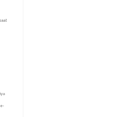
ə
 saat
iyə
ve-