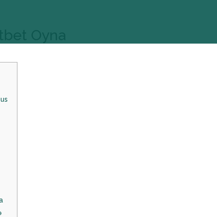
stbet Oyna
nus
a
ə