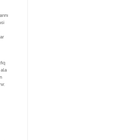
arını
əsi
,
lar
fiq
 ala
on
ır.