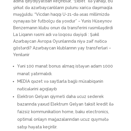
adına qeydiyyatdan keçiriblər, “1xBet” ilə yanaşı, bu
şirkət də azərbaycanlıların pulunu xaricə daşımaqla
məşğuldu. “Vicdan haqqı U-21-də əsas millimizdə
oynayası bir futbolçu da yoxdur” – Yunis Hüseynov
Benzemanın klubu onun da transferini rəsmiləşdirdi
La Liqanın rəsmi adı və loqosu dəyişdi : Şəkil
Azərbaycan Avropa Oyunlarında niyə zəif nəticə
göstərdi? Azərbaycan klublarının yay transferləri –
Yenilənir
Yəni 100 manat bonus almaq istəyən adam 1000
manat yatırmalıdı.
MEDİA qəzet və saytlarla bağlı müsabiqənin
nəticələrini açıqlayıb
Elektron Qelyan qiymeti daha ucuz sederek
bazarında yaxud Elektrum Qelyan taksit kredit ilə
faizsiz kommunikation home, baku electronics,
optimal onlayn mağazalarından ucuz quymətə
satışı həyata keçirilir.