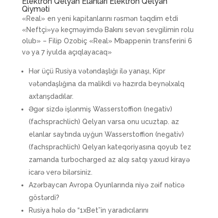
Elektron Qelyan Elanları Elektron Qelyan
Qiyməti
«Real» en yeni kapitanlarını rəsmən təqdim etdi
«Neftçi»yə keçməyimdə Bakını sevən sevgilimin rolu
olub» – Filip Ozobiç «Real» Mbappenin transferini 6
və ya 7 iyulda açıqlayacaq»
Hər üçü Rusiya vətəndaşlığı ilə yanaşı, Kipr
vətəndaşlığına da malikdi və hazırda beynəlxalq
axtarışdadılar.
Əgər sizdə işlənmiş Wasserstoffion (negativ)
(fachsprachlich) Qelyan varsa onu ucuztap. az
elanlar saytında uyğun Wasserstoffion (negativ)
(fachsprachlich) Qelyan kateqoriyasına qoyub tez
zamanda turbocharged az alqı satqı yaxud kirayə
icarə verə bilərsiniz.
Azərbaycan Avropa Oyunlarında niyə zəif nəticə
göstərdi?
Rusiya hələ də “1xBet”in yaradıcılarını