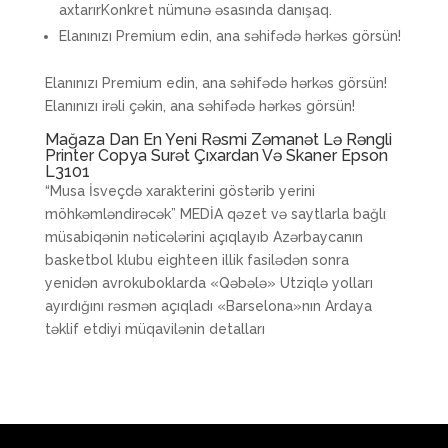
axtarırKonkret nümunə əsasında danışaq.
Elanınızı Premium edin, ana səhifədə hərkəs görsün!
Elanınızı Premium edin, ana səhifədə hərkəs görsün!
Elanınızı irəli çəkin, ana səhifədə hərkəs görsün!
Mağaza Dan En Yeni Rəsmi Zəmanət Lə Rəngli
Printer Copya Surət Çıxardan Və Skaner Epson
L3101
“Musa İsveçdə xarakterini göstərib yerini
möhkəmləndirəcək” MEDİA qəzet və saytlarla bağlı
müsabiqənin nəticələrini açıqlayıb Azərbaycanın
basketbol klubu eighteen illik fasilədən sonra
yenidən avrokuboklarda «Qəbələ» Utziqlə yolları
ayırdığını rəsmən açıqladı «Barselona»nın Ardaya
təklif etdiyi müqavilənin detalları