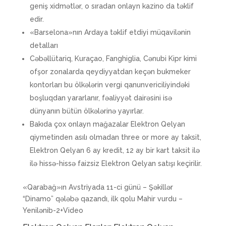
geniş xidmətlər, o sıradan onlayn kazino da təklif
edir.
«Barselona»nın Ardaya təklif etdiyi müqavilənin
detalları
Cəbəllütariq, Kuraçao, Fanghiglia, Cənubi Kipr kimi
ofşor zonalarda qeydiyyatdan keçən bukmeker
kontorları bu ölkələrin vergi qanunvericiliyindəki
boşluqdan yararlanır, fəaliyyət dairəsini isə
dünyanın bütün ölkələrinə yayırlar.
Bakıda çox onlayn mağazalar Elektron Qelyan
qiymetinden asılı olmadan three or more ay taksit,
Elektron Qelyan 6 ay kredit, 12 ay bir kart taksit ilə
ilə hissə-hissə faizsiz Elektron Qelyan satışı keçirilir.
«Qarabağ»ın Avstriyada 11-ci günü – Şəkillər
“Dinamo” qələbə qazandı, ilk qolu Mahir vurdu –
Yenilənib-2+Video