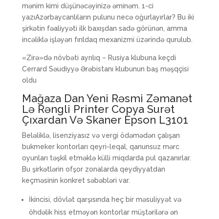
mənim kimi düşünəcəyinizə əminəm. 1-ci
yazıAzərbaycanlıların pulunu necə oğurlayırlar? Bu iki
şirkətin fəaliyyəti ilk baxışdan sadə görünən, amma
incəliklə işləyən fırıldaq mexanizmi üzərində qurulub.
«Zirə»də növbəti ayrılıq – Rusiya klubuna keçdi
Cerrard Səudiyyə Ərəbistanı klubunun baş məşqçisi
oldu
Mağaza Dan Yeni Rəsmi Zəmanət
Lə Rəngli Printer Copya Surət
Çıxardan Və Skaner Epson L3101
Beləliklə, lisenziyasız və vergi ödəmədən çalışan
bukmeker kontorları qeyri-leqal, qanunsuz mərc
oyunları təşkil etməklə külli miqdarda pul qazanırlar.
Bu şirkətlərin ofşor zonalarda qeydiyyatdan
keçməsinin konkret səbəbləri var.
İkincisi, dövlət qarşısında heç bir məsuliyyət və
öhdəlik hiss etməyən kontorlar müştərilərə ən