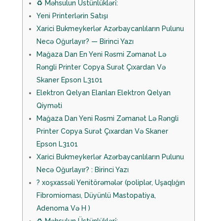
♻️ Məhsulun Üstünlükləri̇:
Yeni Printerlərin Satışı
Xarici Bukmeykerlər Azərbaycanlıların Pulunu
Necə Oğurlayır? — Birinci Yazı
Mağaza Dan En Yeni Rəsmi Zəmanət Lə
Rəngli Printer Copya Surət Çıxardan Və
Skaner Epson L3101
Elektron Qelyan Elanları Elektron Qelyan
Qiyməti
Mağaza Dan Yeni Rəsmi Zəmanət Lə Rəngli
Printer Copya Surət Çıxardan Və Skaner
Epson L3101
Xarici Bukmeykerlər Azərbaycanlıların Pulunu
Necə Oğurlayır? : Birinci Yazı
? ️xoşxassəli Yenitörəmələr (poliplər, Uşaqlığın
Fibromioması, Düyünlü Mastopatiya,
Adenoma Və H )