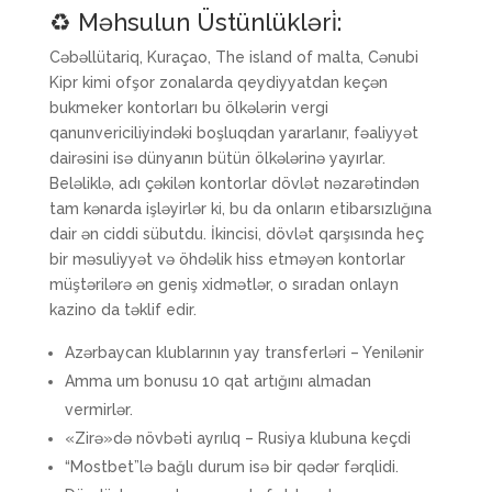
♻️ Məhsulun Üstünlükləri̇:
Cəbəllütariq, Kuraçao, The island of malta, Cənubi
Kipr kimi ofşor zonalarda qeydiyyatdan keçən
bukmeker kontorları bu ölkələrin vergi
qanunvericiliyindəki boşluqdan yararlanır, fəaliyyət
dairəsini isə dünyanın bütün ölkələrinə yayırlar.
Beləliklə, adı çəkilən kontorlar dövlət nəzarətindən
tam kənarda işləyirlər ki, bu da onların etibarsızlığına
dair ən ciddi sübutdu. İkincisi, dövlət qarşısında heç
bir məsuliyyət və öhdəlik hiss etməyən kontorlar
müştərilərə ən geniş xidmətlər, o sıradan onlayn
kazino da təklif edir.
Azərbaycan klublarının yay transferləri – Yenilənir
Amma um bonusu 10 qat artığını almadan
vermirlər.
«Zirə»də növbəti ayrılıq – Rusiya klubuna keçdi
“Mostbet”lə bağlı durum isə bir qədər fərqlidi.