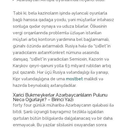
Təbii ki, belə kazinoların işində əyləncəli oyunlarla
bağlı hansısa qadağa yoxdu, yəni müştərilər intəhasız
sonluğa qədər oynaya və uduza bilərlər. Ölkəsinin
vergi orqanlarında problemlə üzləşən istənilən
müştəri artıq kontorun yardımına bel bağlamamalı,
günahı özündə axtarmalıdı. Rusiya hələ də “1xBet”in
yaradıcılarını axtarırKonkret nümunə əsasında
danışaq. “1xBet”in yaradıcıları Semioxin, Kazorin və
Karşkov qeyri-qanuni yolla 63 milyard rubldan artıq
pul qazanıb. Hər üçü Rusiya vətəndaşlığı ilə yanaşı,
Kipr vətəndaşlığına de uma
mostbet
malikdi və
hazırda beynəlxalq axtarışdadılar.
Xarici Bukmeykerlər Azərbaycanlıların Pulunu
Necə Oğurlayır? – Birinci Yazı
forty four günlük müharibə Azərbaycanın qələbəsi ilə
bitdi. Şanlı üçrəngli bayrağımız tezliklə işğaldan
qurtulan bütün bölgələrdə dalğalanacaq və bir daha
enməyəcək. Bu yazılar silsiləsini oxuyandan sonra