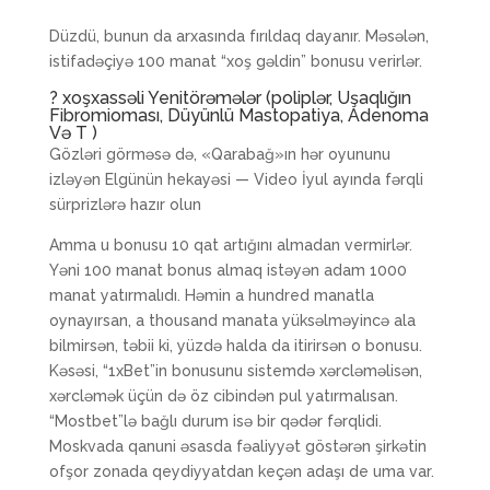
Düzdü, bunun da arxasında fırıldaq dayanır. Məsələn,
istifadəçiyə 100 manat “xoş gəldin” bonusu verirlər.
? ️xoşxassəli Yenitörəmələr (poliplər, Uşaqlığın
Fibromioması, Düyünlü Mastopatiya, Adenoma
Və T )
Gözləri görməsə də, «Qarabağ»ın hər oyununu
izləyən Elgünün hekayəsi — Video İyul ayında fərqli
sürprizlərə hazır olun
Amma u bonusu 10 qat artığını almadan vermirlər.
Yəni 100 manat bonus almaq istəyən adam 1000
manat yatırmalıdı. Həmin a hundred manatla
oynayırsan, a thousand manata yüksəlməyincə ala
bilmirsən, təbii ki, yüzdə halda da itirirsən o bonusu.
Kəsəsi, “1xBet”in bonusunu sistemdə xərcləməlisən,
xərcləmək üçün də öz cibindən pul yatırmalısan.
“Mostbet”lə bağlı durum isə bir qədər fərqlidi.
Moskvada qanuni əsasda fəaliyyət göstərən şirkətin
ofşor zonada qeydiyyatdan keçən adaşı de uma var.