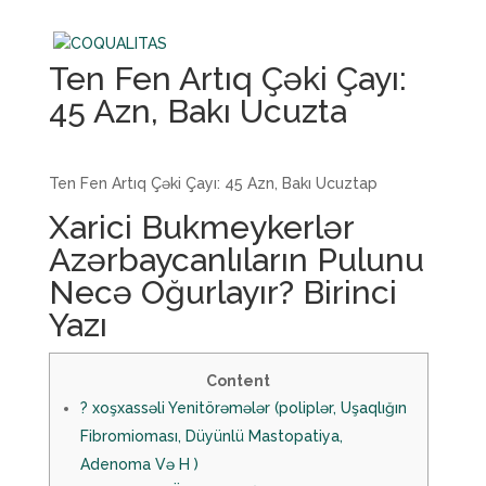
Ten Fen Artıq Çəki Çayı:
45 Azn, Bakı Ucuzta
Ten Fen Artıq Çəki Çayı: 45 Azn, Bakı Ucuztap
Xarici Bukmeykerlər
Azərbaycanlıların Pulunu
Necə Oğurlayır? Birinci
Yazı
Content
? ️xoşxassəli Yenitörəmələr (poliplər, Uşaqlığın
Fibromioması, Düyünlü Mastopatiya,
Adenoma Və H )