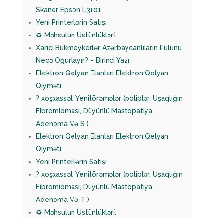
Skaner Epson L3101
Yeni Printerlərin Satışı
♻️ Məhsulun Üstünlükləri̇:
Xarici Bukmeykerlər Azərbaycanlıların Pulunu
Necə Oğurlayır? – Birinci Yazı
Elektron Qelyan Elanları Elektron Qelyan
Qiyməti
? ️xoşxassəli Yenitörəmələr (poliplər, Uşaqlığın
Fibromioması, Düyünlü Mastopatiya,
Adenoma Və S )
Elektron Qelyan Elanları Elektron Qelyan
Qiyməti
Yeni Printerlərin Satışı
? ️xoşxassəli Yenitörəmələr (poliplər, Uşaqlığın
Fibromioması, Düyünlü Mastopatiya,
Adenoma Və T )
♻️ Məhsulun Üstünlükləri̇: