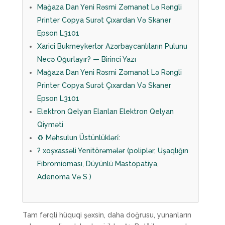
Mağaza Dan Yeni Rəsmi Zəmanət Lə Rəngli
Printer Copya Surət Çıxardan Və Skaner
Epson L3101
Xarici Bukmeykerlər Azərbaycanlıların Pulunu
Necə Oğurlayır? — Birinci Yazı
Mağaza Dan Yeni Rəsmi Zəmanət Lə Rəngli
Printer Copya Surət Çıxardan Və Skaner
Epson L3101
Elektron Qelyan Elanları Elektron Qelyan
Qiyməti
♻️ Məhsulun Üstünlükləri̇:
? ️xoşxassəli Yenitörəmələr (poliplər, Uşaqlığın
Fibromioması, Düyünlü Mastopatiya,
Adenoma Və S )
Tam fərqli hüquqi şəxsin, daha doğrusu, yunanların