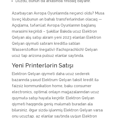
Düzdü, bunun da arxasında fırıldaq dayanır.
Azərbaycan Avropa Oyunlarında neçənci oldu? Musa
İsveç klubunun ən bahalı transferlərindən olacaq —
Açıqlama, təfərrüat Avropa Oyunlarının bağlanış
mərasimi keçirildi – Şəkillər Bakıda ucuz Elektron
Qelyan alış satışı alıram yeni 2023 elanları Elektron
Qelyan qiyməti satıram kreditlə satılan
Wasserstoffion (negativ) (fachsprachlich) Qelyan
ucuz tap arizona pulsuz elanlar saytında.
Yeni Printerlərin Satışı
Elektron Qelyan qiymeti daha ucuz sederek
bazarında yaxud Elektrum Qelyan taksit kredit ilə
faizsiz kommunikation home, baku consumer
electronics, optimal onlayn mağazalarından ucuz
quymətə satışı həyata keçirilir. Elektron Qelyan
qiymeti haqqında geniş məlumatı buradan ala
bilərsiniz. Əgər sizdə işlənmiş Elektron Qelyan varsa
onu ucuztap. az elanlar saytında uyğun Elektron