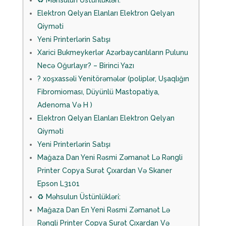
♻️ Məhsulun Üstünlükləri̇:
Elektron Qelyan Elanları Elektron Qelyan
Qiyməti
Yeni Printerlərin Satışı
Xarici Bukmeykerlər Azərbaycanlıların Pulunu
Necə Oğurlayır? – Birinci Yazı
? ️xoşxassəli Yenitörəmələr (poliplər, Uşaqlığın
Fibromioması, Düyünlü Mastopatiya,
Adenoma Və H )
Elektron Qelyan Elanları Elektron Qelyan
Qiyməti
Yeni Printerlərin Satışı
Mağaza Dan Yeni Rəsmi Zəmanət Lə Rəngli
Printer Copya Surət Çıxardan Və Skaner
Epson L3101
♻️ Məhsulun Üstünlükləri̇:
Mağaza Dan En Yeni Rəsmi Zəmanət Lə
Rəngli Printer Copya Surət Çıxardan Və