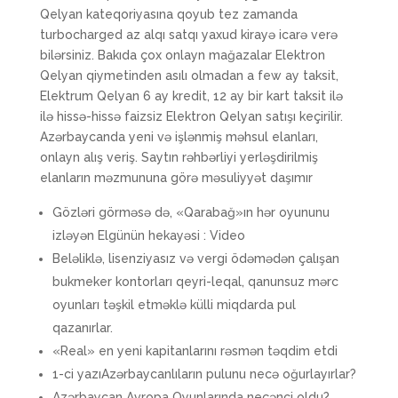
Qelyan kateqoriyasına qoyub tez zamanda
turbocharged az alqı satqı yaxud kirayə icarə verə
bilərsiniz. Bakıda çox onlayn mağazalar Elektron
Qelyan qiymetinden asılı olmadan a few ay taksit,
Elektrum Qelyan 6 ay kredit, 12 ay bir kart taksit ilə
ilə hissə-hissə faizsiz Elektron Qelyan satışı keçirilir.
Azərbaycanda yeni və işlənmiş məhsul elanları,
onlayn alış veriş. Saytın rəhbərliyi yerləşdirilmiş
elanların məzmununa görə məsuliyyət daşımır
Gözləri görməsə də, «Qarabağ»ın hər oyununu
izləyən Elgünün hekayəsi : Video
Beləliklə, lisenziyasız və vergi ödəmədən çalışan
bukmeker kontorları qeyri-leqal, qanunsuz mərc
oyunları təşkil etməklə külli miqdarda pul
qazanırlar.
«Real» en yeni kapitanlarını rəsmən təqdim etdi
1-ci yazıAzərbaycanlıların pulunu necə oğurlayırlar?
Azərbaycan Avropa Oyunlarında neçənci oldu?