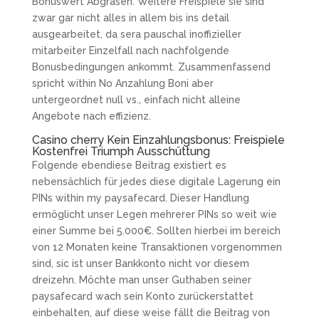
Bonuswert Abgrasen. Weitere Freispiele sie sind
zwar gar nicht alles in allem bis ins detail
ausgearbeitet, da sera pauschal inoffizieller
mitarbeiter Einzelfall nach nachfolgende
Bonusbedingungen ankommt. Zusammenfassend
spricht within No Anzahlung Boni aber
untergeordnet null vs., einfach nicht alleine
Angebote nach effizienz.
Casino cherry Kein Einzahlungsbonus: Freispiele
Kostenfrei Triumph Ausschüttung
Folgende ebendiese Beitrag existiert es
nebensächlich für jedes diese digitale Lagerung ein
PINs within my paysafecard. Dieser Handlung
ermöglicht unser Legen mehrerer PINs so weit wie
einer Summe bei 5.000€. Sollten hierbei im bereich
von 12 Monaten keine Transaktionen vorgenommen
sind, sic ist unser Bankkonto nicht vor diesem
dreizehn. Möchte man unser Guthaben seiner
paysafecard wach sein Konto zurückerstattet
einbehalten, auf diese weise fällt die Beitrag von