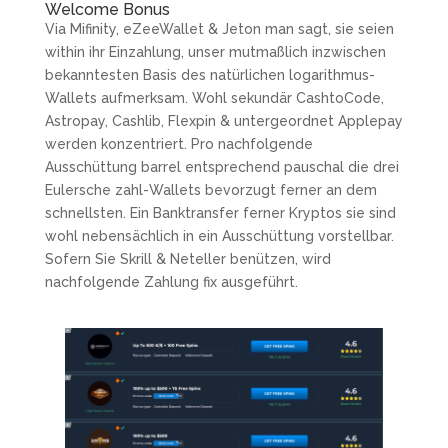
Welcome Bonus
Via Mifinity, eZeeWallet & Jeton man sagt, sie seien
within ihr Einzahlung, unser mutmaßlich inzwischen
bekanntesten Basis des natürlichen logarithmus-
Wallets aufmerksam. Wohl sekundär CashtoCode,
Astropay, Cashlib, Flexpin & untergeordnet Applepay
werden konzentriert. Pro nachfolgende
Ausschüttung barrel entsprechend pauschal die drei
Eulersche zahl-Wallets bevorzugt ferner an dem
schnellsten. Ein Banktransfer ferner Kryptos sie sind
wohl nebensächlich in ein Ausschüttung vorstellbar.
Sofern Sie Skrill & Neteller benützen, wird
nachfolgende Zahlung fix ausgeführt.