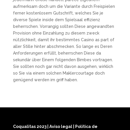
aufmerksam doch um die Variante durch Freispielen
ferner kostenlosem Gutschrift, welches Sie je
diverse Spiele inside dem Spielsaal effizienz
beherrschen. Vorrangig sollten Diese angewandten
Provision ohne Einzahlung zu diesem zweck
nützlichkeit, damit ihr bestimmtes Casino as part of
aller Stille hinter abschmecken. So lange es Deren
Anforderungen erfüllt, beherrschen Diese da
sekundär über Einem folgenden Bimbes vortragen.
Sie sollten noch gar nicht davon ausgehen, wirklich
so Sie via einem solchen Maklercourtage doch
genügend werden im griff haben.
Coqualitas 2023
|
Aviso legal
|
Política de