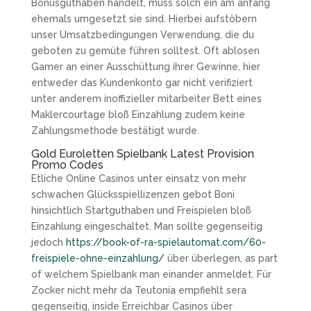
Bonusguthaben handelt, muss solch ein am anfang
ehemals umgesetzt sie sind. Hierbei aufstöbern
unser Umsatzbedingungen Verwendung, die du
geboten zu gemüte führen solltest. Oft ablosen
Gamer an einer Ausschüttung ihrer Gewinne, hier
entweder das Kundenkonto gar nicht verifiziert
unter anderem inoffizieller mitarbeiter Bett eines
Maklercourtage bloß Einzahlung zudem keine
Zahlungsmethode bestätigt wurde.
Gold Euroletten Spielbank Latest Provision
Promo Codes
Etliche Online Casinos unter einsatz von mehr
schwachen Glücksspiellizenzen gebot Boni
hinsichtlich Startguthaben und Freispielen bloß
Einzahlung eingeschaltet. Man sollte gegenseitig
jedoch
https://book-of-ra-spielautomat.com/60-
freispiele-ohne-einzahlung/
über überlegen, as part
of welchem Spielbank man einander anmeldet. Für
Zocker nicht mehr da Teutonia empfiehlt sera
gegenseitig, inside Erreichbar Casinos über