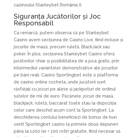
cazinoului Stanleybet România ().
Siguranța Jucătorilor și Joc
Responsabil
Ca remarcă, putem observa că pe Stanleybet
Casino avem secțiunea de Casino Live, fiind incluse și
jocurile de masă, precum ruletă, BlackJack sau
poker. În plus, secțiunea Stanleybet Casino oferă
jucătorilor chiar și posibilitatea de a juca gratis, prin
intermediul variantelor demonstrative ale jocurilor
pe bani reali. Casino Sportingbet este o platforma
de casino online cocheta, unde jucătorii sunt
răsfățați cu jocuri pe alese și jackpoturi de ordinul
sutelor de mii de euro. Păcănele, jocuri de masă,
blackjack, ruletă, baccarat toate stau la dispoziția
celor care deschid acum cont la Sportingbet. La
deschiderea contului beneficiezi de bonus de bun
venit Sportingbet casino la primele două depuneri
până la 1200 lei + 100 rotiri gratuite, fiind necesar să