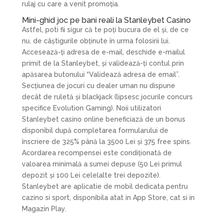
rulaj cu care a venit promoția.
Mini-ghid joc pe bani reali la Stanleybet Casino
Astfel, poti fii sigur că te poți bucura de el și, de ce
nu, de câștigurile obținute în urma folosirii lui.
Accesează-ți adresa de e-mail, deschide e-mailul
primit de la Stanleybet, și validează-ți contul prin
apăsarea butonului “Validează adresa de email”.
Secțiunea de jocuri cu dealer uman nu dispune
decât de ruletă și blackjack (lipsesc jocurile concurs
specifice Evolution Gaming). Noii utilizatori
Stanleybet casino online beneficiază de un bonus
disponibil după completarea formularului de
înscriere de 325% până la 3500 Lei și 375 free spins.
Acordarea recompensei este condiționată de
valoarea minimală a sumei depuse (50 Lei primul
depozit și 100 Lei celelalte trei depozite).
Stanleybet are aplicatie de mobil dedicata pentru
cazino si sport, disponibila atat in App Store, cat si in
Magazin Play.