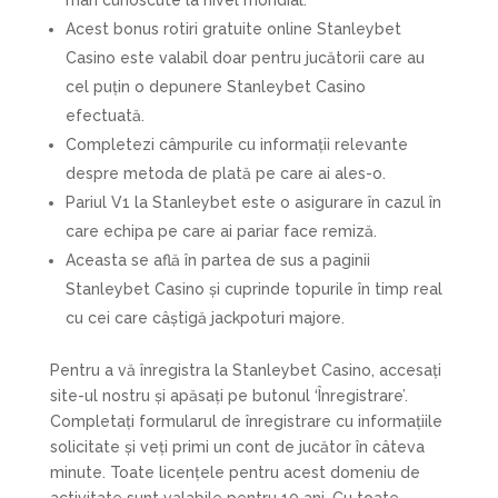
mari cunoscute la nivel mondial.
Acest bonus rotiri gratuite online Stanleybet
Casino este valabil doar pentru jucătorii care au
cel puțin o depunere Stanleybet Casino
efectuată.
Completezi câmpurile cu informații relevante
despre metoda de plată pe care ai ales-o.
Pariul V1 la Stanleybet este o asigurare în cazul în
care echipa pe care ai pariar face remiză.
Aceasta se află în partea de sus a paginii
Stanleybet Casino și cuprinde topurile în timp real
cu cei care câștigă jackpoturi majore.
Pentru a vă înregistra la Stanleybet Casino, accesați
site-ul nostru și apăsați pe butonul ‘Înregistrare’.
Completați formularul de înregistrare cu informațiile
solicitate și veți primi un cont de jucător în câteva
minute. Toate licențele pentru acest domeniu de