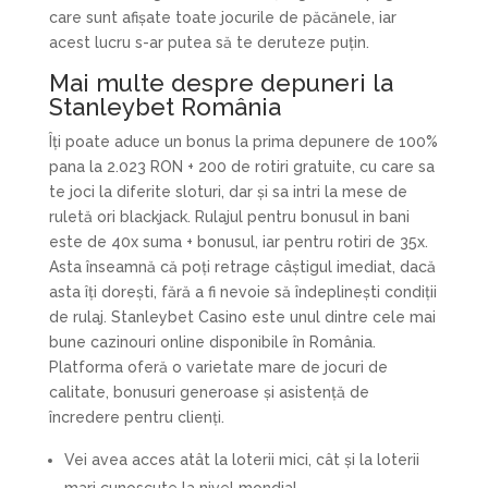
care sunt afișate toate jocurile de păcănele, iar
acest lucru s-ar putea să te deruteze puțin.
Mai multe despre depuneri la
Stanleybet România
Îți poate aduce un bonus la prima depunere de 100%
pana la 2.023 RON + 200 de rotiri gratuite, cu care sa
te joci la diferite sloturi, dar și sa intri la mese de
ruletă ori blackjack. Rulajul pentru bonusul in bani
este de 40x suma + bonusul, iar pentru rotiri de 35x.
Asta înseamnă că poți retrage câștigul imediat, dacă
asta îți dorești, fără a fi nevoie să îndeplinești condiții
de rulaj. Stanleybet Casino este unul dintre cele mai
bune cazinouri online disponibile în România.
Platforma oferă o varietate mare de jocuri de
calitate, bonusuri generoase și asistență de
încredere pentru clienți.
Vei avea acces atât la loterii mici, cât și la loterii