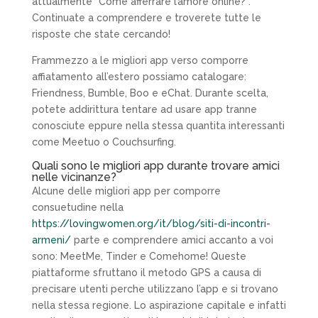
attualmente “Come afferrare l’amore online?”.
Continuate a comprendere e troverete tutte le
risposte che state cercando!
Frammezzo a le migliori app verso comporre
affiatamento all’estero possiamo catalogare:
Friendness, Bumble, Boo e eChat. Durante scelta,
potete addirittura tentare ad usare app tranne
conosciute eppure nella stessa quantita interessanti
come Meetuo o Couchsurfing.
Quali sono le migliori app durante trovare amici
nelle vicinanze?
Alcune delle migliori app per comporre
consuetudine nella
https://lovingwomen.org/it/blog/siti-di-incontri-
armeni/
parte e comprendere amici accanto a voi
sono: MeetMe, Tinder e Comehome! Queste
piattaforme sfruttano il metodo GPS a causa di
precisare utenti perche utilizzano l’app e si trovano
nella stessa regione. Lo aspirazione capitale e infatti