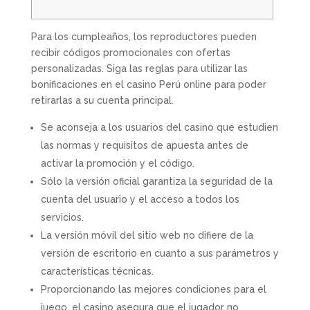
Para los cumpleaños, los reproductores pueden
recibir códigos promocionales con ofertas
personalizadas. Siga las reglas para utilizar las
bonificaciones en el casino Perú online para poder
retirarlas a su cuenta principal.
Se aconseja a los usuarios del casino que estudien
las normas y requisitos de apuesta antes de
activar la promoción y el código.
Sólo la versión oficial garantiza la seguridad de la
cuenta del usuario y el acceso a todos los
servicios.
La versión móvil del sitio web no difiere de la
versión de escritorio en cuanto a sus parámetros y
características técnicas.
Proporcionando las mejores condiciones para el
juego, el casino asegura que el jugador no