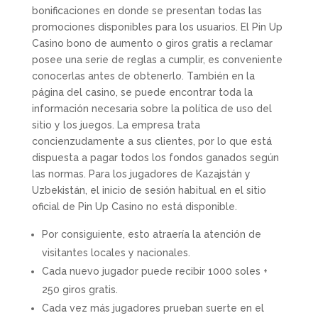
bonificaciones en donde se presentan todas las
promociones disponibles para los usuarios. El Pin Up
Casino bono de aumento o giros gratis a reclamar
posee una serie de reglas a cumplir, es conveniente
conocerlas antes de obtenerlo. También en la
página del casino, se puede encontrar toda la
información necesaria sobre la política de uso del
sitio y los juegos. La empresa trata
concienzudamente a sus clientes, por lo que está
dispuesta a pagar todos los fondos ganados según
las normas. Para los jugadores de Kazajstán y
Uzbekistán, el inicio de sesión habitual en el sitio
oficial de Pin Up Casino no está disponible.
Por consiguiente, esto atraería la atención de
visitantes locales y nacionales.
Cada nuevo jugador puede recibir 1000 soles +
250 giros gratis.
Cada vez más jugadores prueban suerte en el