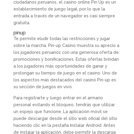
ciudadanos peruanos, el casino online Pin Up es un
establecimiento de juego legal, por lo que la
entrada a través de un navegador es casi siempre
gratuita.
pinup
Te permite eludir todas las restricciones y jugar
sobre la marcha. Pin-up Casino muestra su aprecio a
los jugadores peruanos con una generosa oferta de
promociones y bonificaciones. Estas ofertas brindan
a los jugadores más oportunidades de ganar y
prolongan su tiempo de juego en el casino. Uno de
los aspectos más destacados del casino Pin-up es
su sección de juegos en vivo.
Para registrarte y luego entrar en el armario
personal evitando el bloqueo, tendrás que utilizar
un espejo que funcione. La aplicación móvil se
puede descargar desde el sitio web oficial del sitio
haciendo clic en la pestaña Instalar Android. Antes
de instalar la aplicación, debe permitir la descarga