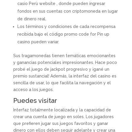
casio Perù website , donde pueden ingresar
fondos en sus cuentas con criptomoneda en lugar
de dinero real.
Los términos y condiciones de cada recompensa
recibida bajo el código promo code for Pin up
casino pueden variar.
Sus tragamonedas tienen temáticas emocionantes
y ganancias potenciales impresionantes. Hace poco
probé el juego de jackpot progresivo y ¡gané un
premio sustancial! Además, la interfaz del casino es
sencilla de usar, lo que facilita la navegación y el
acceso a los juegos.
Puedes visitar
Interfaz totalmente localizada y la capacidad de
crear una cuenta de juego en soles. Los jugadores
que prefieren jugar sus juegos favoritos y ganar
dinero con ellos deben seguir adelante y crear una