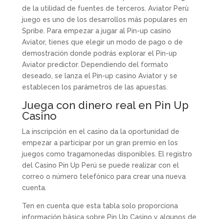
de la utilidad de fuentes de terceros. Aviator Perù
juego es uno de los desarrollos más populares en
Spribe. Para empezar a jugar al Pin-up casino
Aviator, tienes que elegir un modo de pago o de
demostración donde podrás explorar el Pin-up
Aviator predictor. Dependiendo del formato
deseado, se lanza el Pin-up casino Aviator y se
establecen los parámetros de las apuestas.
Juega con dinero real en Pin Up
Casino
La inscripción en el casino da la oportunidad de
empezar a participar por un gran premio en los
juegos como tragamonedas disponibles. El registro
del Casino Pin Up Perú se puede realizar con el
correo o número telefónico para crear una nueva
cuenta.
Ten en cuenta que esta tabla solo proporciona
información básica sobre Pin Up Casino y algunos de