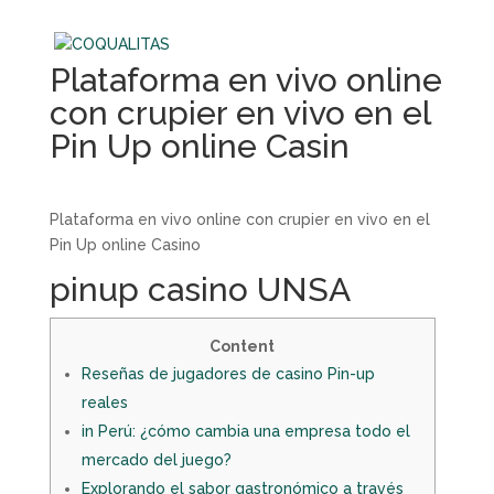
Plataforma en vivo online
con crupier en vivo en el
Pin Up online Casin
Plataforma en vivo online con crupier en vivo en el
Pin Up online Casino
pinup casino UNSA
Content
Reseñas de jugadores de casino Pin-up
reales
in Perú: ¿cómo cambia una empresa todo el
mercado del juego?
Explorando el sabor gastronómico a través