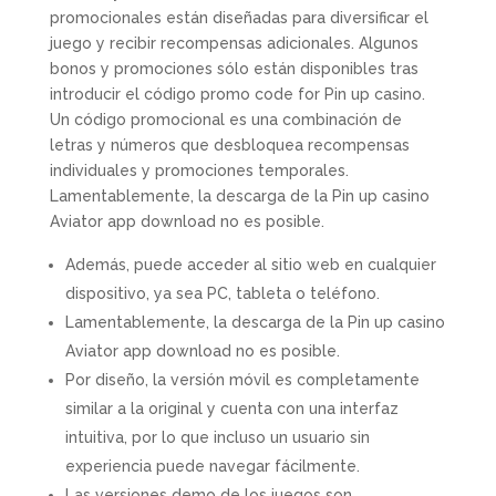
promocionales están diseñadas para diversificar el
juego y recibir recompensas adicionales. Algunos
bonos y promociones sólo están disponibles tras
introducir el código promo code for Pin up casino.
Un código promocional es una combinación de
letras y números que desbloquea recompensas
individuales y promociones temporales.
Lamentablemente, la descarga de la Pin up casino
Aviator app download no es posible.
Además, puede acceder al sitio web en cualquier
dispositivo, ya sea PC, tableta o teléfono.
Lamentablemente, la descarga de la Pin up casino
Aviator app download no es posible.
Por diseño, la versión móvil es completamente
similar a la original y cuenta con una interfaz
intuitiva, por lo que incluso un usuario sin
experiencia puede navegar fácilmente.
Las versiones demo de los juegos son