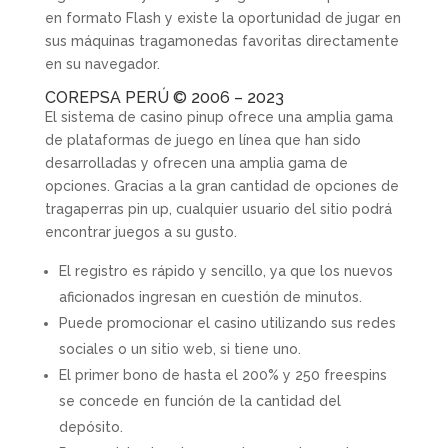
en formato Flash y existe la oportunidad de jugar en
sus máquinas tragamonedas favoritas directamente
en su navegador.
COREPSA PERÚ © 2006 – 2023
El sistema de casino pinup ofrece una amplia gama
de plataformas de juego en línea que han sido
desarrolladas y ofrecen una amplia gama de
opciones. Gracias a la gran cantidad de opciones de
tragaperras pin up, cualquier usuario del sitio podrá
encontrar juegos a su gusto.
El registro es rápido y sencillo, ya que los nuevos
aficionados ingresan en cuestión de minutos.
Puede promocionar el casino utilizando sus redes
sociales o un sitio web, si tiene uno.
El primer bono de hasta el 200% y 250 freespins
se concede en función de la cantidad del
depósito.