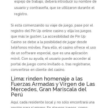
espejo de trabajo, deberá introducir su nombre de
usuario y contraseña, que se utilizaron durante el
registro.
Si está comenzando su viaje de juego, pase por el
registro del Pin Up online casino y elija los juegos
que más le gusten. La accesibilidad de Pin Up
Casino se debe a la posibilidad de jugar desde
teléfonos móviles. Para ello, el casino ofrece el uso
de un software especial, que es una aplicación
móvil. Con su ayuda, el usuario puede acceder al
portal de juego como invitado o, tras registrarse,
convertirse en cliente del casino.
Lima: rinden homenaje a las
Fuerzas Armadas y Virgen de Las
Mercedes, Gran Mariscala del
Perú
Aquí, cada residente local y no sólo encontrará una
opción para sí mismo. En algunos juegos, como