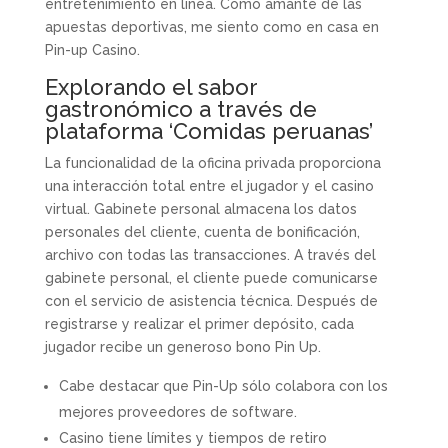
entretenimiento en línea. Como amante de las
apuestas deportivas, me siento como en casa en
Pin-up Casino.
Explorando el sabor
gastronómico a través de
plataforma ‘Comidas peruanas’
La funcionalidad de la oficina privada proporciona
una interacción total entre el jugador y el casino
virtual. Gabinete personal almacena los datos
personales del cliente, cuenta de bonificación,
archivo con todas las transacciones. A través del
gabinete personal, el cliente puede comunicarse
con el servicio de asistencia técnica. Después de
registrarse y realizar el primer depósito, cada
jugador recibe un generoso bono Pin Up.
Cabe destacar que Pin-Up sólo colabora con los
mejores proveedores de software.
Casino tiene límites y tiempos de retiro