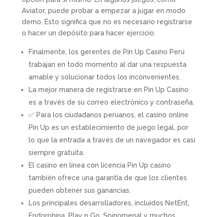
Aviator, puede probar a empezar a jugar en modo
demo. Esto significa que no es necesario registrarse
o hacer un depósito para hacer ejercicio.
Finalmente, los gerentes de Pin Up Casino Perú
trabajan en todo momento al dar una respuesta
amable y solucionar todos los inconvenientes.
La mejor manera de registrarse en Pin Up Casino
es a través de su correo electrónico y contraseña.
✅ Para los ciudadanos peruanos, el casino online
Pin Up es un establecimiento de juego legal, por
lo que la entrada a través de un navegador es casi
siempre gratuita.
El casino en línea con licencia Pin Up casino
también ofrece una garantía de que los clientes
pueden obtener sus ganancias.
Los principales desarrolladores, incluidos NetEnt,
Endorphina, Play n Go, Spinomenal y muchos