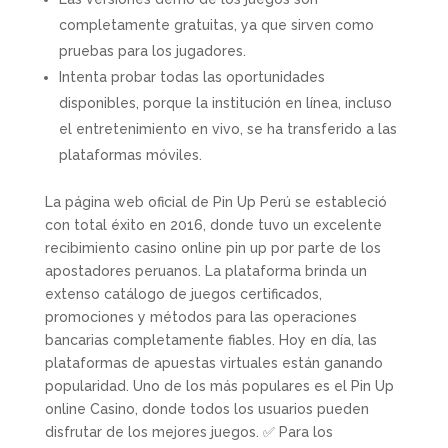
completamente gratuitas, ya que sirven como
pruebas para los jugadores.
Intenta probar todas las oportunidades
disponibles, porque la institución en línea, incluso
el entretenimiento en vivo, se ha transferido a las
plataformas móviles.
La página web oficial de Pin Up Perú se estableció
con total éxito en 2016, donde tuvo un excelente
recibimiento casino online pin up por parte de los
apostadores peruanos. La plataforma brinda un
extenso catálogo de juegos certificados,
promociones y métodos para las operaciones
bancarias completamente fiables. Hoy en día, las
plataformas de apuestas virtuales están ganando
popularidad. Uno de los más populares es el Pin Up
online Casino, donde todos los usuarios pueden
disfrutar de los mejores juegos. ✅ Para los