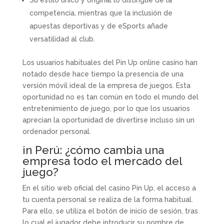
Su estilo único y original lo distingue de la
competencia, mientras que la inclusión de
apuestas deportivas y de eSports añade
versatilidad al club.
Los usuarios habituales del Pin Up online casino han
notado desde hace tiempo la presencia de una
versión móvil ideal de la empresa de juegos. Esta
oportunidad no es tan común en todo el mundo del
entretenimiento de juego, por lo que los usuarios
aprecian la oportunidad de divertirse incluso sin un
ordenador personal.
in Perú: ¿cómo cambia una
empresa todo el mercado del
juego?
En el sitio web oficial del casino Pin Up, el acceso a
tu cuenta personal se realiza de la forma habitual.
Para ello, se utiliza el botón de inicio de sesión, tras
lo cual el jugador debe introducir su nombre de