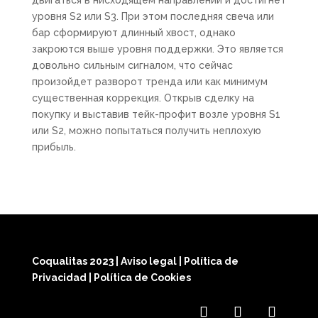
двигаться в нисходящем направлении и достигнет
уровня S2 или S3. При этом последняя свеча или
бар сформируют длинный хвост, однако
закроются выше уровня поддержки. Это является
довольно сильным сигналом, что сейчас
произойдет разворот тренда или как минимум
существенная коррекция. Открыв сделку на
покупку и выставив тейк-профит возле уровня S1
или S2, можно попытаться получить неплохую
прибыль.
Coqualitas 2023
|
Aviso legal
|
Política de
Privacidad
|
Política de Cookies