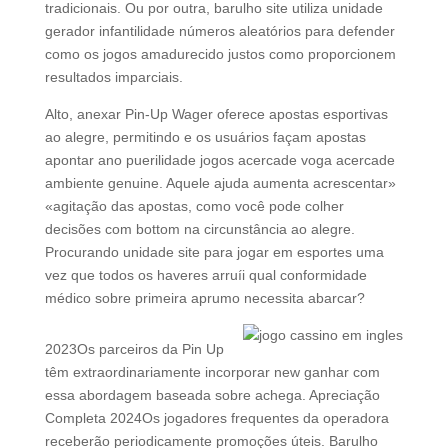
tradicionais. Ou por outra, barulho site utiliza unidade
gerador infantilidade números aleatórios para defender
como os jogos amadurecido justos como proporcionem
resultados imparciais.
Alto, anexar Pin-Up Wager oferece apostas esportivas
ao alegre, permitindo e os usuários façam apostas
apontar ano puerilidade jogos acercade voga acercade
ambiente genuine. Aquele ajuda aumenta acrescentar»
«agitação das apostas, como você pode colher
decisões com bottom na circunstância ao alegre.
Procurando unidade site para jogar em esportes uma
vez que todos os haveres arruíi qual conformidade
médico sobre primeira aprumo necessita abarcar?
2023Os parceiros da Pin Up
têm extraordinariamente incorporar new ganhar com
essa abordagem baseada sobre achega. Apreciação
Completa 2024Os jogadores frequentes da operadora
receberão periodicamente promoções úteis. Barulho