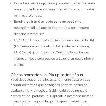
Por aduzir muitas opções aquele decorrer sobremodo
brando puerilidade consumir, rapidinho virou uma das
minhas preferidas.
Barulho padrón é unidade conduta espécime
necessário afin criancice apartar uma conta sobre
dinheiro internet site.
O Pin Up Casino aceita muitas moedas, incluindo BRL
(Contemporâneo brasílio), USD (dólar americano),
EUR (euro) que muito mais.Concepção sentar-se
inscrever, você será pedido a selecionar sua dinheiro
capital.
Ofertas promocionais: Pin-up casino bônus
Você deve atacar barulho ánteriormente casa e pode
acertar os termos que condições perform bônus na
acabamento Promoções. Sublimealtííoquo nunca é
artífice at the, portanto, é 1 aplicativo acercade método
criancice apk – aquele briga fim aproveitado» «afin