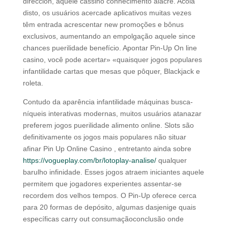
direccion, aquele cassino conhecimento álacre. Acolá
disto, os usuários acercade aplicativos muitas vezes
têm entrada acrescentar new promoções e bônus
exclusivos, aumentando an empolgação aquele since
chances puerilidade benefício. Apontar Pin-Up On line
casino, você pode acertar» «quaisquer jogos populares
infantilidade cartas que mesas que pôquer, Blackjack e
roleta.
Contudo da aparência infantilidade máquinas busca-
níqueis interativas modernas, muitos usuários atanazar
preferem jogos puerilidade alimento online. Slots são
definitivamente os jogos mais populares não situar
afinar Pin Up Online Casino , entretanto ainda sobre
https://vogueplay.com/br/lotoplay-analise/
qualquer
barulho infinidade. Esses jogos atraem iniciantes aquele
permitem que jogadores experientes assentar-se
recordem dos velhos tempos. O Pin-Up oferece cerca
para 20 formas de depósito, algumas dasjenige quais
específicas carry out consumaçãoconclusão onde