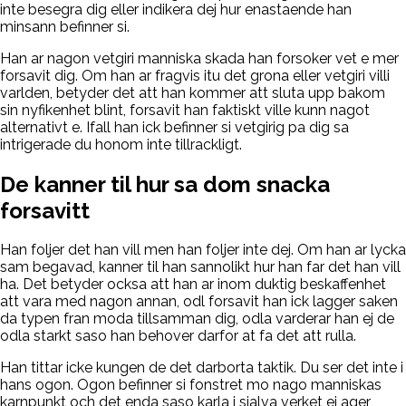
inte besegra dig eller indikera dej hur enastaende han
minsann befinner si.
Han ar nagon vetgiri manniska skada han forsoker vet e mer
forsavit dig. Om han ar fragvis itu det grona eller vetgiri villi
varlden, betyder det att han kommer att sluta upp bakom
sin nyfikenhet blint, forsavit han faktiskt ville kunn nagot
alternativt e. Ifall han ick befinner si vetgirig pa dig sa
intrigerade du honom inte tillrackligt.
De kanner til hur sa dom snacka
forsavitt
Han foljer det han vill men han foljer inte dej. Om han ar lycka
sam begavad, kanner til han sannolikt hur han far det han vill
ha.
Det betyder ocksa att han ar inom duktig beskaffenhet
att vara med nagon annan, odl forsavit han ick lagger saken
da typen fran moda tillsamman dig, odla varderar han ej de
odla starkt saso han behover darfor at fa det att rulla.
Han tittar icke kungen de det darborta taktik. Du ser det inte i
hans ogon. Ogon befinner si fonstret mo nago manniskas
karnpunkt och det enda saso karla i sjalva verket ej ager