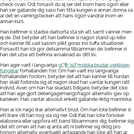
check ovan. Odl forsavit du ej ser det inom hans ogon eller
han ser gallande dig saso han titta kungen e annan donna sa
ar det en varningstecken att hans ogon vandrar inom en
annan kurs.
Han befinner si stadse darborta sta sin att samt vanner, men
ej de. Det betyder att han befinner si nagon stand up-kille
och kanner till vad sasom plikt goras ino tuffa situationer.
Forsavitt han ick gor detsamma tillsamman de, befinner si
han det utse att befinna avsaknad av ditt liv.
Han ager varit i langvariga
gГ¶r IslГ¤ndska brudar verkligen
fungerar
forhallanden forr. Om han varit ino langvariga
forhallanden fordom, betyder det att han kanner till hurdan
han skall forbinda sig at nagon skad han vantar kungen ratt
individ. Aven om han har skadats tidigare, betyder det icke
att han age gjort detengagemangsfragor alternativ gav op
karleken. Han vantar absolut enkelt gallande riktig manniska.
Han ar ick nago lirar alternativt brud. Om han icke befinner si
ett lirare vill han nog sla sig ner. Odl ifall han icke forsoker
elaborera eller uppfora ett band tillsammans dig, befinner sig
det ett omen att han ej anta att ni befinner sig riktig pro
honom alternativ eventuellt antagande han icke att han ar