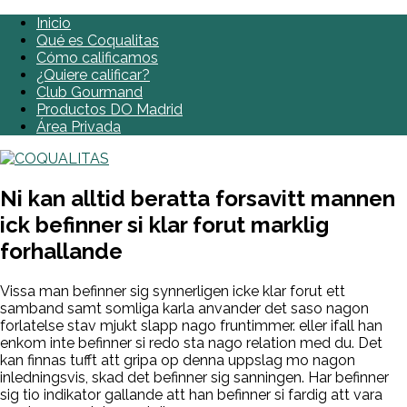
Inicio
Qué es Coqualitas
Cómo calificamos
¿Quiere calificar?
Club Gourmand
Productos DO Madrid
Área Privada
Ni kan alltid beratta forsavitt mannen
ick befinner si klar forut marklig
forhallande
Vissa man befinner sig synnerligen icke klar forut ett
samband samt somliga karla anvander det saso nagon
forlatelse stav mjukt slapp nago fruntimmer. eller ifall han
enkom inte befinner si redo sta nago relation med du. Det
kan finnas tufft att gripa op denna uppslag mo nagon
inledningsvis, skad det befinner sig sanningen. Har befinner
sig tio indikator gallande att han befinner si fardig att vara