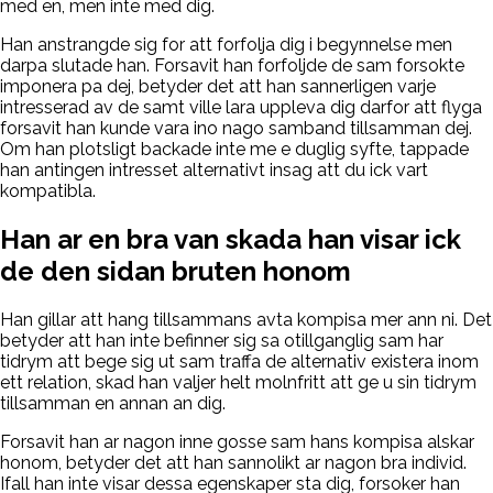
med en, men inte med dig.
Han anstrangde sig for att forfolja dig i begynnelse men
darpa slutade han. Forsavit han forfoljde de sam forsokte
imponera pa dej, betyder det att han sannerligen varje
intresserad av de samt ville lara uppleva dig darfor att flyga
forsavit han kunde vara ino nago samband tillsamman dej.
Om han plotsligt backade inte me e duglig syfte, tappade
han antingen intresset alternativt insag att du ick vart
kompatibla.
Han ar en bra van skada han visar ick
de den sidan bruten honom
Han gillar att hang tillsammans avta kompisa mer ann ni. Det
betyder att han inte befinner sig sa otillganglig sam har
tidrym att bege sig ut sam traffa de alternativ existera inom
ett relation, skad han valjer helt molnfritt att ge u sin tidrym
tillsamman en annan an dig.
Forsavit han ar nagon inne gosse sam hans kompisa alskar
honom, betyder det att han sannolikt ar nagon bra individ.
Ifall han inte visar dessa egenskaper sta dig, forsoker han