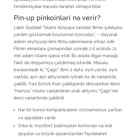
tendensiyalar barədə narahat olmaya bilər.
Pin-up pinkoinləri nə verir?
Lakin Qəddafi “İslamı dünyaya tanıdan filmin çəkilişinə
yardım göstərmək boynumun borcudur”, – deyərək
adının xeyriyyəçi kimi filmə salınmasına etiraz edir.
Filmin ekranlara çıxmasından sonrakı 2 il ərzində 21
min adam İslamı qəbul etdi. Bu arada digər maraqlı
faktı da diqqətinizə çatdırmaq istərdik. Məsələ
burasındadır ki, “Çağrı” filmi 2 dəfə, eyni yerdə, eyni
vaxtda, ayrı-ayrı aktyorların iştirakı ilə, iki variantda
çəkilib. Yəni Entoni Kuin çəkilişlərdə dincələrkən ikinci
“Həmzə” rolunu canlandıran ərəb aktyoru “Çağrı”nın
ikinci variantında çəkilirdi.
Hər bir bonus kompaniyasının özünəməxsus şərtləri
və qaydaları vardır.
Odur ki, mostbet bukmeyker kontorası-na indi
qoşulun və böyük qazanclardan faydalanın!