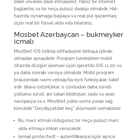
linkin ünvanını daxil etməlisiniz. Yalnız bir İnternet
bağlantısı və bir neçə pulsuz dəqiqə olmalıdır. Hal-
hazırda oynamağa başlaya və real pul qazanmaq
üçün real bir fürsət əldə edə bilərsiniz.
Mosbet Azerbaycan – bukmeyker
icmalı
Mostbet İOS tətbiqi istifadəçinin birbaşa iştirakı
olmadan quraşdırılır. Proqram təminatının mobil
cihazda düzgün işləməsi üçün qacetdə İOS 11.00 və
ya daha sonrakı versiya olmalıdır. Mobil proqram
brauzerdəki rəsmi vebsaytla eyni funksiyaları təklif
edir. Əlavə üstünlüklər, o cümlədən daha sürətli
yükləmə sürəti, ani təkan bildirişləri, sadə və asan
naviqasiya və s. Mostbet yukle sonra yuxarı sağ
küncdəki “Qeydiyyatdan keç” düyməsini sıxmalısınız.
Bu, mərc etməli olduğunuz bir neçə pulsuz mərc
əldə etməyə imkan verəcəkdir.
[email protected] – autentifikasiya üçün ayrıca