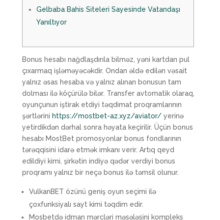
Gelbaba Bahis Siteleri Sayesinde Vatandaşı
Yanıltıyor
Bonus hesabı nağdlaşdırıla bilməz, yəni kartdan pul
çıxarmaq işləməyəcəkdir. Ondan əldə edilən vəsait
yalnız əsas hesaba və yalnız alınan bonusun tam
dolması ilə köçürülə bilər. Transfer avtomatik olaraq,
oyunçunun iştirak etdiyi təqdimat proqramlarının
şərtlərini
https://mostbet-az.xyz/aviator/
yerinə
yetirdikdən dərhal sonra həyata keçirilir. Üçün bonus
hesabı MostBet promosyonlar bonus fondlarının
tərəqqisini idarə etmək imkanı verir. Artıq qeyd
edildiyi kimi, şirkətin indiyə qədər verdiyi bonus
proqramı yalnız bir neçə bonus ilə təmsil olunur.
VulkanBET özünü geniş oyun seçimi ilə
çoxfunksiyalı sayt kimi təqdim edir.
Mosbetdə idman mərcləri məsələsini kompleks