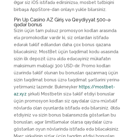
Əgər siz iOS istifadə edirsinizsə, mosbet tətbiqini
birbaşa AppStore-dan onlayn yukle bilərsiniz.
Pin Up Casino AZ Giriş və Qeydiyyat 500-ə
qədər bonus
Sizin üçün tam pulsuz promosyon kodları arasında
elə promokodlar vardır ki, siz onlardan istifadə
edərək təklif ediləndən daha çox bonus qazana
biləcəksiniz. MostBet üçün təqdimat kodu əsasında
sizin ilk depozit üzrə əldə edəcəyiniz mükafatın
maksimum məbləği 300 USD-dır. Promo kodları
üzərində təklif olunan bu bonusları qazanmaq üçün
sizin təqdimat bonus üzrə təqdimat şərtlərini yerinə
yetirməniz lazımdır. Bukmeyker
https://mostbet-
az.xyz
şirkəti Mostbetin sizə təklif etdiyi bonuslar
üçün promosyon kodları siz qaydalar üzrə müxtəlif
növlərdə olan oyunlarda istifadə edə bilərsiniz. Əldə
etdiyiniz və sizin bonus balansınızda göstərilən bu
bonusları, əgər limitləmələr olarsa qaydalar üzrə
göstərilən oyun növlərində istifadə edə biləcəksiniz.
Mərc şirkətinin sizlər üçün təqdim etdiyi bonusları