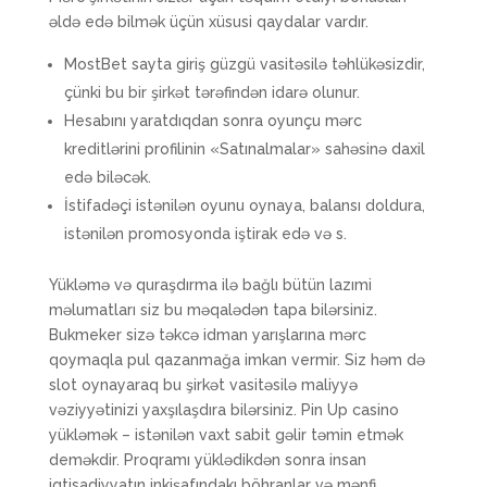
əldə edə bilmək üçün xüsusi qaydalar vardır.
MostBet sayta giriş güzgü vasitəsilə təhlükəsizdir,
çünki bu bir şirkət tərəfindən idarə olunur.
Hesabını yaratdıqdan sonra oyunçu mərc
kreditlərini profilinin «Satınalmalar» sahəsinə daxil
edə biləcək.
İstifadəçi istənilən oyunu oynaya, balansı doldura,
istənilən promosyonda iştirak edə və s.
Yükləmə və quraşdırma ilə bağlı bütün lazımi
məlumatları siz bu məqalədən tapa bilərsiniz.
Bukmeker sizə təkcə idman yarışlarına mərc
qoymaqla pul qazanmağa imkan vermir. Siz həm də
slot oynayaraq bu şirkət vasitəsilə maliyyə
vəziyyətinizi yaxşılaşdıra bilərsiniz. Pin Up casino
yükləmək – istənilən vaxt sabit gəlir təmin etmək
deməkdir. Proqramı yüklədikdən sonra insan
iqtisadiyyatın inkişafındakı böhranlar və mənfi