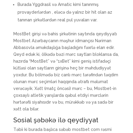
Burada Yggdrasil və Amatic kimi tanınmış
provayderlərdən , eləcə də yalnız bir hit olan az
tanınan şirkətlərdən real pul yuvaları var.
MostBet girişi və bahis şirkətinin saytında qeydiyyatı
Mostbet Azərbaycanın məşhur idmançısı Nəriman
Abbasovla əməkdaşlığa başladığını fəxrlə elan edir.
Qeyd edək ki, ölkədə bəzi mərc saytları bloklansa da,
hazırda “MostBet” və “1xBet” kimi geniş istifadəçi
kütləsi olan saytların girişinə heç bir məhdudiyyət
yoxdur. Bu bölmədə biz canlı mərc tərəfindən təqdim
olunan mərc seçimləri haqqında ətraflı məlumat
verəcəyik. Xətt (matç öncəsi) mərc – bu, Mostbet-in
çoxsaylı atletik yarışlarda qəbul etdiyi mərclərin
hərtərəfli siyahısıdır və bu, mürəkkəb və ya sadə bir
xətt ola bilər.
Sosial şəbəkə ilə qeydiyyat
Təbii ki burada başlıca səbəb mostbet com rəsmi