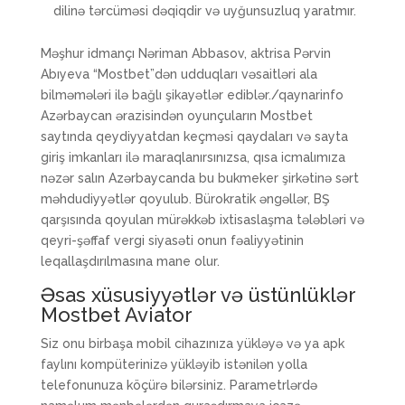
dilinə tərcüməsi dəqiqdir və uyğunsuzluq yaratmır.
Məşhur idmançı Nəriman Abbasov, aktrisa Pərvin
Abıyeva “Mostbet”dən udduqları vəsaitləri ala
bilməmələri ilə bağlı şikayətlər ediblər./qaynarinfo
Azərbaycan ərazisindən oyunçuların Mostbet
saytında qeydiyyatdan keçməsi qaydaları və sayta
giriş imkanları ilə maraqlanırsınızsa, qısa icmalımıza
nəzər salın Azərbaycanda bu bukmeker şirkətinə sərt
məhdudiyyətlər qoyulub. Bürokratik əngəllər, BŞ
qarşısında qoyulan mürəkkəb ixtisaslaşma tələbləri və
qeyri-şəffaf vergi siyasəti onun fəaliyyətinin
leqallaşdırılmasına mane olur.
Əsas xüsusiyyətlər və üstünlüklər
Mostbet Aviator
Siz onu birbaşa mobil cihazınıza yükləyə və ya apk
faylını kompüterinizə yükləyib istənilən yolla
telefonunuza köçürə bilərsiniz. Parametrlərdə