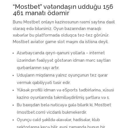
“Mostbet” vətəndaşın udduğu 156
461 manatı ödəmir
Bunu Mostbet onlayn kazinosunun rəsmi saytına daxil
olaraq edə bilərsiniz. Oyun bazarından maraqlı
xəbərlər bu platformada olduqca tez-tez görünür.
Mostbet aviator game slot maşını da istisna deyil.
Azərbaycanda qeyri-qanuni yollarla – internet
üzərindən fəaliyyət göstərən idman mərc saytları
qurbanlarının sayı artır.
Uduşların miqdarına yalnız oyunçunun tez qərar
vermək qabiliyyəti təsir edir.
Yüksək profilli idman və eSports tədbirlərinə, xüsusi
kazino oyunlarında təkmilləşdirilmiş şərtlərə və s.
Bu baxışdan belə nəticəyə gələ bilərik ki, Mostbet
(mostbet.com) vicdanlı bukmekerdir.
Oyunçu cəld şəkildə əlavələr, hadisələr, klub
sektorlarına keçə bilir, eyni zamanda bunun bir