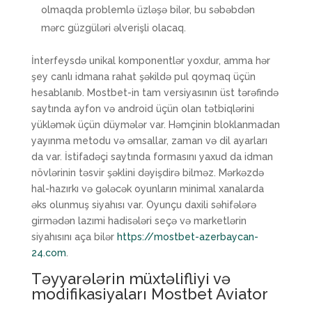
olmaqda problemlə üzləşə bilər, bu səbəbdən
mərc güzgüləri əlverişli olacaq.
İnterfeysdə unikal komponentlər yoxdur, amma hər
şey canlı idmana rahat şəkildə pul qoymaq üçün
hesablanıb. Mostbet-in tam versiyasının üst tərəfində
saytında ayfon və android üçün olan tətbiqlərini
yükləmək üçün düymələr var. Həmçinin bloklanmadan
yayınma metodu və əmsallar, zaman və dil ayarları
da var. İstifadəçi saytında formasını yaxud da idman
növlərinin təsvir şəklini dəyişdirə bilməz. Mərkəzdə
hal-hazırkı və gələcək oyunların minimal xanalarda
əks olunmuş siyahısı var. Oyunçu daxili səhifələrə
girmədən lazımi hadisələri seçə və marketlərin
siyahısını aça bilər
https://mostbet-azerbaycan-
24.com
.
Təyyarələrin müxtəlifliyi və
modifikasiyaları Mostbet Aviator