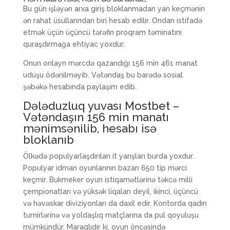
Bu gün işləyən arxa giriş bloklanmadan yan keçmənin
ən rahat üsullarından biri hesab edilir. Ondan istifadə
etmək üçün üçüncü tərəfin proqram təminatını
quraşdırmağa ehtiyac yoxdur.
Onun onlayn mərcdə qazandığı 156 min 461 manat
uduşu ödənilməyib. Vətəndaş bu barədə sosial
şəbəkə hesabında paylaşım edib.
Dələduzluq yuvası Mostbet –
Vətəndaşın 156 min manatı
mənimsənilib, hesabı isə
bloklanıb
Ölkədə populyarlaşdırılan it yarışları burda yoxdur.
Populyar idman oyunlarının bazarı 650 tip mərci
keçmir. Bukmeker oyun istiqamətlərinə təkcə milli
çempionatları və yüksək liqaları deyil, ikinci, üçüncü
və həvəskar diviziyonları da daxil edir. Kontorda qadın
turnirlərinə və yoldaşlıq matçlarına da pul qoyuluşu
mümkündür. Maraqlıdır ki, oyun öncəsində