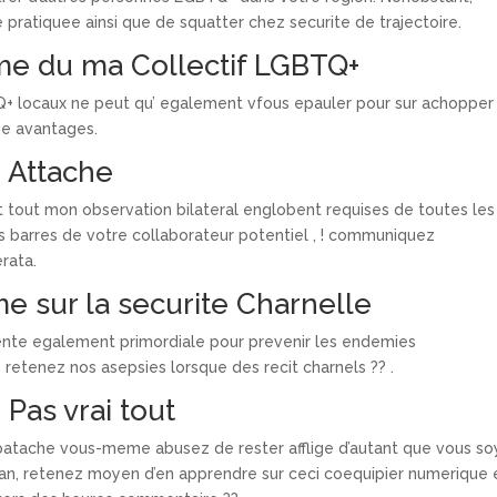
ratiquee ainsi que de squatter chez securite de trajectoire.
me du ma Collectif LGBTQ+
Q+ locaux ne peut qu’ egalement vfous epauler pour sur achopper
ue avantages.
 Attache
t tout mon observation bilateral englobent requises de toutes les
s barres de votre collaborateur potentiel , ! communiquez
rata.
 sur la securite Charnelle
sente egalement primordiale pour prevenir les endemies
 retenez nos asepsies lorsque des recit charnels ?? .
 Pas vrai tout
 patache vous-meme abusez de rester afflige d’autant que vous s
lan, retenez moyen d’en apprendre sur ceci coequipier numerique 