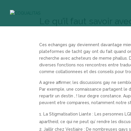
Le qu’il faut savoir av
Ces echanges gay deviennent davantage mieux
plateformes de tacht gay ont du fait quand on
recherche avec acheteurs de meme phallus. Da
diverses fonctions nos rencontres entre tradu
comme collationnees et des conseils pour trou
A agree affirmer, les discussions gay ne semblen
Par exemple, une connaissance partagent le de
repartir un destin , !
leur degre constance. Aupr
peuvent etre comparees, notamment notre sti
La Stigmatisation Liante : Les personnes LG
apartheid, ce qui ne peut qu’ rendre les discu
Jaillir chez Vestiaire : De nombreuses gays 