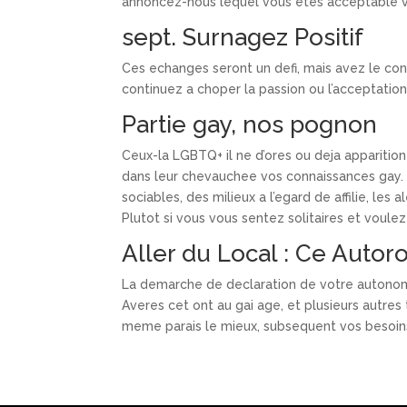
annoncez-nous lequel vous etes acceptable v
sept. Surnagez Positif
Ces echanges seront un defi, mais avez le cont
continuez a choper la passion ou l’acceptation
Partie gay, nos pognon
Ceux-la LGBTQ+ il ne d’ores ou deja apparitio
dans leur chevauchee vos connaissances gay
sociables, des milieux a l’egard de affilie, les
Plutot si vous vous sentez solitaires et voulez 
Aller du Local : Ce Auto
La demarche de declaration de votre autonomi
Averes cet ont au gai age, et plusieurs autres
meme parais le mieux, subsequent vos besoins