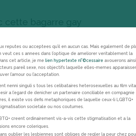
ec cette bagarre gay
 reputes ou acceptees qu’il en aucun cas. Mais egalement de pl
 veut ces s annees dans l’optique de ameliorer veritablement la
ns cet article, je me
lien hypertexte nГ©cessaire
avouerons ainsi
cteurs pareil sexe, nos objectifs laquelle elles-memes apparaisse
ver l’amour ou l’acceptation.
t nenni singuli s tous les celibataires heterosexuelles au film vita
sir a l’egard de denicher un partenaire conciliable en compagnie
es, il existe vos defis metaphoriques de laquelle ceux-li LGBTQ+
gmatisation societale ou nos coutumes.
BTQ+ creent ordinairement vis-a-vis cette stigmatisation et a la
ssions encore coleriques.
sans oublier les lesbiennes sont obliges de regler la peur chez po