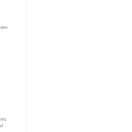
 des
oyez
et