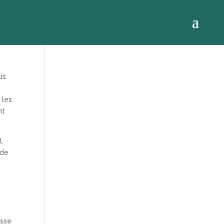
us
 les
nt
l.
 de
usse