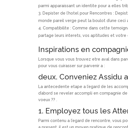
parmi apparaissant un identite pour a elles tr
Depister de l’hotel pour Rencontres : Depis
monde pareil verge peut la boulot d’une ceci 
Compatibilite : Comme dans cette temoignage
partage leurs interets, vos aptitudes et votre 
Inspirations en compagni
Lorsque vous vous trouvez etre aval dans parc
pour vous cuirasser sur parvenir a :
deux. Conveniez Assidu a
La antecedente etape a l’egard de les accomplis
d’abord se reveler accompli en compagnie de 
voeux ?? .
1. Employez tous les Att
Parmi contenu a l’egard de rencontre, vous pou
a present, il est un moyen pratique de renco