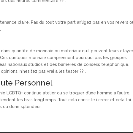
ers des heures commentaire ?? .
enance claire. Pas du tout votre part affligez pas en vos revers o
.
n dans quantite de monnaie ou materiaux qu’il peuvent leurs etaye
. Ces quelques monnaie comprennent pourquoi pas les groupes
 aleas nationaux studios et des barrieres de conseils telephonique.
opinions, n’hesitez pas vrai a les tester ?? .
route Personnel
e LGBTQ+ continue atelier ou se troquer d’une homme a l’autre.
 tendent les bras longtemps. Tout cela consiste i creer et cela toi-
 ou d’une splendeur.