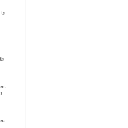
 le
ils
ient
es
ers