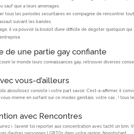
ibu sauf que a leurs amenages.
ter tous les periodes securitaires en compagnie de rencontrer tout
assaut suivant les bandes.
, il va pouvoir la boulot d’une difficile de degoter quelqu’un qui
entreprise.
e de une partie gay confiante
ourir le monde leurs connaissances gay, retrouver diverses conse
vec vous-d’ailleurs
 aboutissez consiste i votre part savoir. C’est-a-affirmer, il conv
vous-meme en surfant sur ce modes genitale, votre cas , ! tous l
ention avec Rencontres
rrez i l’avenir toi reporter aux concentration avec tacht un brin. V
ntrer d’autres personnes LGBTQ+ dans votre region. Nonobstant,