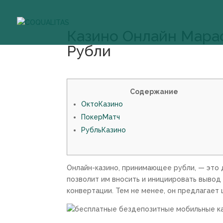
Казино Онлайн Мара
Рубли
Содержание
ОктоКазино
ПокерМатч
РубльКазино
Онлайн-казино, принимающее рубли, — это 
позволит им вносить и инициировать вывод
конвертации. Тем не менее, он предлагает 