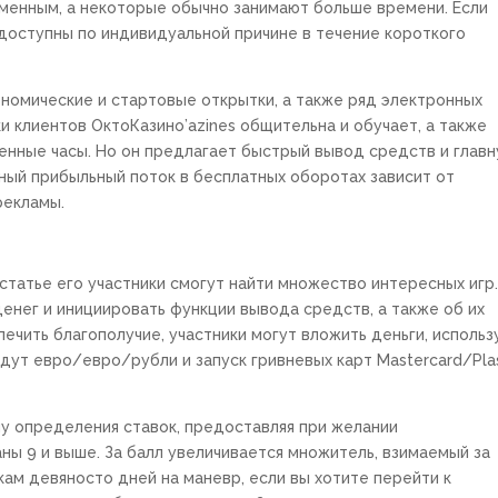
еменным, а некоторые обычно занимают больше времени. Если
доступны по индивидуальной причине в течение короткого
номические и стартовые открытки, а также ряд электронных
 клиентов ОктоКазино’azines общительна и обучает, а также
енные часы. Но он предлагает быстрый вывод средств и глав
ный прибыльный поток в бесплатных оборотах зависит от
рекламы.
статье его участники смогут найти множество интересных игр
денег и инициировать функции вывода средств, а также об их
ечить благополучие, участники могут вложить деньги, использ
йдут евро/евро/рубли и запуск гривневых карт Mastercard/Plas
у определения ставок, предоставляя при желании
ны 9 и выше. За балл увеличивается множитель, взимаемый за
кам девяносто дней на маневр, если вы хотите перейти к