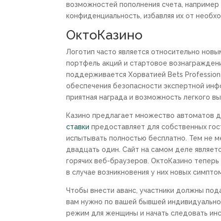
возможностей пополнения счета, например
конфиденциальность, избавляя их от необх
ОктоКазино
Логотип часто является относительно новым
портфель акций и стартовое вознаграждени
поддерживается Хорватией Bets Profession
обеспечения безопасности экспертной инфо
приятная награда и возможность легкого в
Казино предлагает множество автоматов д
ставки
предоставляет для собственных гост
испытывать полностью бесплатно. Тем не ме
двадцать один. Сайт на самом деле являе
горячих веб-браузеров. ОктоКазино теперь
в случае возникновения у них новых симпто
Чтобы внести аванс, участники должны пода
вам нужно по вашей бывшей индивидуальной
режим для женщины и начать следовать инс