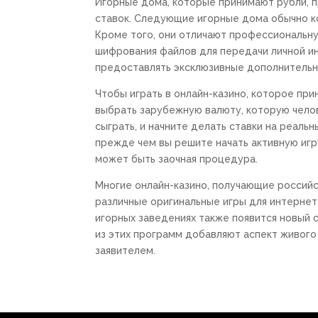
Игорные дома, которые принимают рубли, 
ставок. Следующие игорные дома обычно к
Кроме того, они отличают профессиональну
шифрования файлов для передачи личной и
предоставлять эксклюзивные дополнительны
Чтобы играть в онлайн-казино, которое при
выбрать зарубежную валюту, которую челов
сыграть, и начните делать ставки на реальн
прежде чем вы решите начать активную игру
может быть заочная процедура.
Многие онлайн-казино, получающие российск
различные оригинальные игры для интернет-
игорных заведениях также появится новый 
из этих программ добавляют аспект живого 
заявителем.