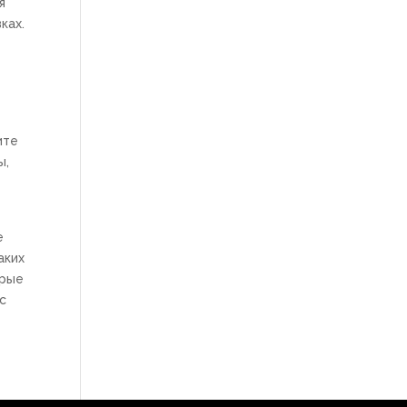
я
ках.
ите
ы,
е
аких
орые
с