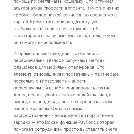
помощь по счетчикам и кошельку. Это отличная
альтернатива скорости депозита, и многие из них
требуют более низкой комиссии по сравнению с
картой. Кроме того, они вводят другую
стабильность в поиске участников, чтобы
гарантировать вашу бывшую часть, прежде чем
они смогут их использовать.
Игорные онлайн-заведения также вносят
первоначальный взнос и запускают методы
флэшбэков для мобильных телефонов. Это
элемент, относящийся к портативным партнерам,
поскольку он позволяет им внести
первоначальный взнос и инициировать снятие
денег, используя объяснение онлайн-казино, и
никогда не вводить данные о первоначальном
взносе женщины. Одна из самых
распространенных возможностей портативной
зарядки — это Boku и функция PayForIt, которая
помогает сотрудникам просто выставлять счета