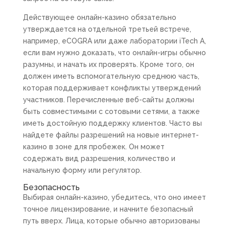
Действующее онлайн-казино обязательно
утверждается на отдельной третьей встрече,
например, eCOGRA или даже лаборатории iTech A,
если вам нужно доказать, что онлайн-игры обычно
разумны, и начать их проверять. Кроме того, он
должен иметь вспомогательную среднюю часть,
которая поддерживает конфликты утверждений
участников. Перечисленные веб-сайты должны
быть совместимыми с сотовыми сетями, а также
иметь достойную поддержку клиентов. Часто вы
найдете файлы разрешений на новые интернет-
казино в зоне для пробежек. Он может
содержать вид разрешения, количество и
начальную форму или регулятор.
Безопасность
Выбирая онлайн-казино, убедитесь, что оно имеет
точное лицензирование, и начните безопасный
путь вверх. Лица, которые обычно авторизованы