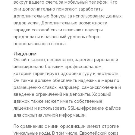
вокруг вашего счета за мобильный телефон. Что
они дополнительно помогают заработать
дополнительные бонусы за использование данных
видов услуг. Дополнительные возможности
зарядки сотовой связи включают ваучеры
предоплаты и начальный уровень сбора
первоначального взноса.
Лицензии
Онлайн-казино, несомненно, зарегистрировано и
инициировано большим профессионалом,
который гарантирует здоровье гуру и честность.
Он также должен обеспечить надежные меры по
размещению ставок, например, самоисключение и
введение ограничений на депозиты. Хороший
движок также может иметь собственные
лицензии и использовать SSL-шифрование файлов
для сокрытия личной информации.
По сравнению с ними юрисдикции имеют строгие
уникальные коды. В том числе, Европейский союз