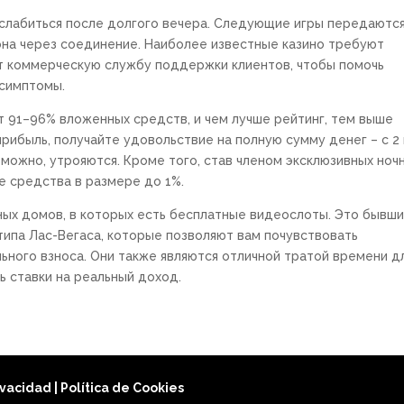
сслабиться после долгого вечера. Следующие игры передаются
она через соединение. Наиболее известные казино требуют
т коммерческую службу поддержки клиентов, чтобы помочь
 симптомы.
т 91–96% вложенных средств, и чем лучше рейтинг, тем выше
рибыль, получайте удовольствие на полную сумму денег – с 2
зможно, утрояются. Кроме того, став членом эксклюзивных ноч
е средства в размере до 1%.
ых домов, в которых есть бесплатные видеослоты. Это бывши
типа Лас-Вегаса, которые позволяют вам почувствовать
ьного взноса. Они также являются отличной тратой времени д
ть ставки на реальный доход.
rivacidad
|
Política de Cookies