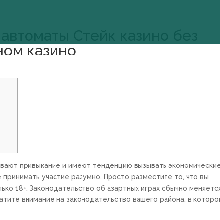
 автоматы Стейк казино без
ном казино
ают привыкание и имеют тенденцию вызывать экономически
 принимать участие разумно. Просто разместите то, что вы
ько 18+. Законодательство об азартных играх обычно меняетс
атите внимание на законодательство вашего района, в которо