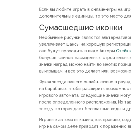
Если вы любите играть в онлайн-игры на иг
дополнительные единицы, то это место для
Сумасшедшие иконки
Необычные рисунки являются альтернативой
увеличивает шансы на хорошую регистрацию
они будут проходить в виде Авторы
Стейк 
бонусов, спинов. насыщенных, строительных
значки наград можно найти во многих пози
выигрышам, и все это делает или, возможно
Яркая звезда вашего онлайн-казино в раун
на барабанах, чтобы расширить возможнос
игрового автомата, следующие значки могу
после определенного расположения. Их та
звезду, которая дает бесплатные ходы и д
Игровые автоматы казино, как правило, с
игр на самом деле приводят к поражению в