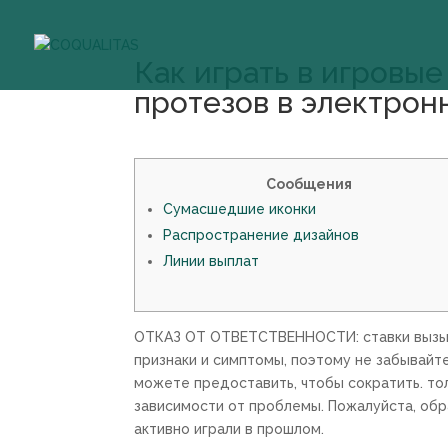
Как играть в игровые
протезов в электрон
Сообщения
Сумасшедшие иконки
Распространение дизайнов
Линии выплат
ОТКАЗ ОТ ОТВЕТСТВЕННОСТИ: ставки вызыв
признаки и симптомы, поэтому не забывайте
можете предоставить, чтобы сократить. тол
зависимости от проблемы.
Пожалуйста, обр
активно играли в прошлом.