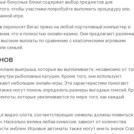
юбые бонусные блоки содержат выбор предметов для
того, чтобы участники попробуйте выполнить процедуру или,
анной игре.
в переносят Вегас прямо на любой портативный компьютер и
ения, что и полностью онлайн-казино. Они предлагают различн
е высокие выплаты по сравнению с классическими игровыми
или семьей.
нов
мволами выигрыша, которые вы выплачиваете, независимо от то
 внутри рыболовных катушек. Кроме того, они используют
кают небольшие онлайн-игры. Эти характеристики помогают
 также могут помочь определить размеры выгодных смесей. К
жекпоты, которые увеличиваются по мере того, как каждый
де видео-слота, соответствующие символы должны появиться
. Насколько велика любая комиссия, зависит от количества
сти эмблем. Игровые автоматы также могут иметь значок Craz