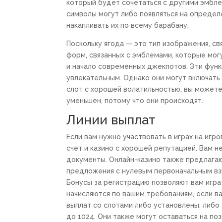
который будет сочетаться с другими эмблем
символы могут либо появляться на определ
накапливать их по всему барабану.
Поскольку ягода — это тип изображения, с
форм, связанных с эмблемами, которые мог
и начало современных джекпотов. Эти функ
увлекательным. Однако они могут включать 
слот с хорошей волатильностью, вы может
уменьшен, потому что они происходят.
Линии выплат
Если вам нужно участвовать в играх на игр
счет и казино с хорошей репутацией. Вам 
документы. Онлайн-казино также предлага
предложения с нулевым первоначальным взн
Бонусы за регистрацию позволяют вам игра
начисляются по вашим требованиям, если ва
выплат со слотами либо установлены, либо 
до 1024. Они также могут оставаться на по