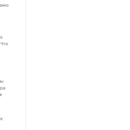
то
 Что
лы
ера
я
их