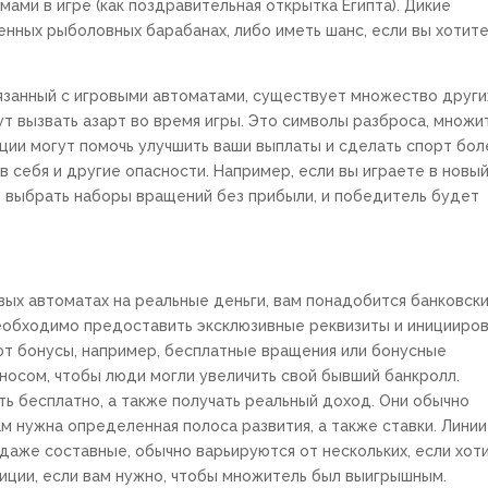
ами в игре (как поздравительная открытка Египта). Дикие
енных рыболовных барабанах, либо иметь шанс, если вы хотит
вязанный с игровыми автоматами, существует множество други
ут вызвать азарт во время игры. Это символы разброса, множи
ции могут помочь улучшить ваши выплаты и сделать спорт бол
в себя и другие опасности. Например, если вы играете в новы
е выбрать наборы вращений без прибыли, и победитель будет
овых автоматах на реальные деньги, вам понадобится банковск
необходимо предоставить эксклюзивные реквизиты и иницииро
ют бонусы, например, бесплатные вращения или бонусные
осом, чтобы люди могли увеличить свой бывший банкролл.
ть бесплатно, а также получать реальный доход. Они обычно
м нужна определенная полоса развития, а также ставки. Линии
даже составные, обычно варьируются от нескольких, если хоти
зиции, если вам нужно, чтобы множитель был выигрышным.