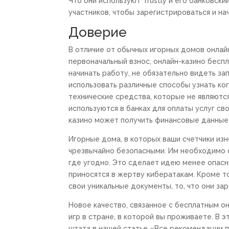
Что они используют Trustly и его банковск
участников, чтобы зарегистрироваться и на
Доверие
В отличие от обычных игорных домов онлай
первоначальный взнос, онлайн-казино бесп
начинать работу, не обязательно видеть з
использовать различные способы узнать ког
технические средства, которые не являют
используются в банках для оплаты услуг св
казино может получить финансовые данные 
Игорные дома, в которых ваши счетчики из
чрезвычайно безопасными. Им необходимо 
где угодно. Это сделает идею менее опасн
приносятся в жертву кибератакам. Кроме то
свои уникальные документы, то, что они за
Новое качество, связанное с бесплатным он
игр в стране, в которой вы проживаете. В 
штата в нашей статье «Все рекомендации п