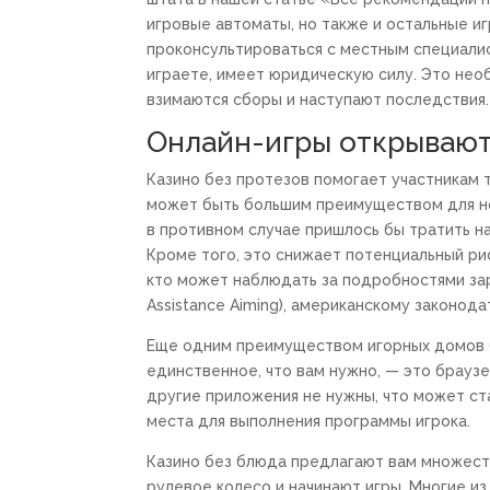
игровые автоматы, но также и остальные иг
проконсультироваться с местным специалист
играете, имеет юридическую силу. Это необ
взимаются сборы и наступают последствия.
Онлайн-игры открываю
Казино без протезов помогает участникам 
может быть большим преимуществом для но
в противном случае пришлось бы тратить на
Кроме того, это снижает потенциальный рис
кто может наблюдать за подробностями зар
Assistance Aiming), американскому законод
Еще одним преимуществом игорных домов 
единственное, что вам нужно, — это брауз
другие приложения не нужны, что может ст
места для выполнения программы игрока.
Казино без блюда предлагают вам множеств
рулевое колесо и начинают игры. Многие и