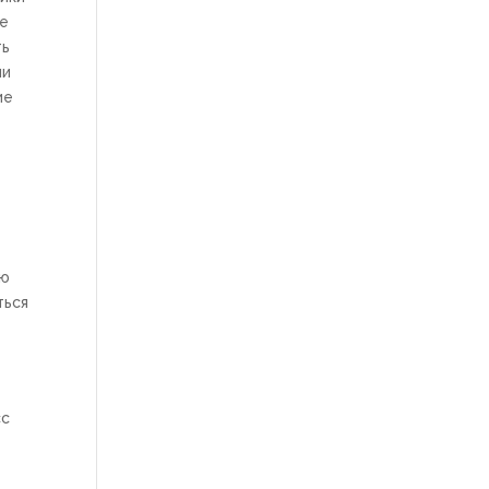
ые
ть
ли
ие
ью
ться
,
сс