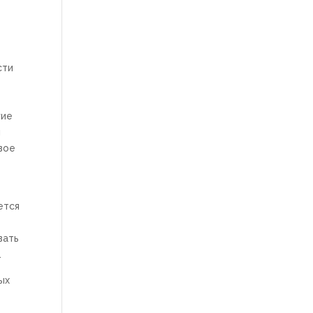
сти
гие
ы
вое
ется
вать
.
ых
е