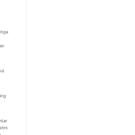
ishga
dan
pul
ning
nlar
shni
h