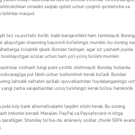
ishtirokchilari omadini saqlab qolish uchun yoqimli qo’shimcha va
li bitimlar mavjud.
 tez va portativ bo’lib, balki barqarorlikni ham ta’minlaydi. Buning
bul qilayotgan shaxsning bayonoti bo’lishingiz mumkin, bu sizning n
hatlariga to’sqinlik qiladi. Bundan tashqari, agar siz yashash joyida
i boshlayotgan a’zolar uchun ham yo’l-yo’riq bo’lishi mumkin.
azinolar o’xshash tungi pulni yechib olishmaydi. Bunday hollarda,
sobvarag’iga pul tikish uchun tushuntirish kerak bo’ladi. Bundan
 uning lahzalik nafratini qo’llab-quvvatlashdan foydalanganingiz uc
z yangi zarba xarajatlaridan uzoq turishingiz kerak bo’lsa, hamkorlik
juda ko’p bank alternativalarini taqdim etishi kerak. Bu sizning
lash imkonini beradi. Masalan, PayPal va Paysafecard-ni ishga
 qaratilgan. Shunday bo’lsa-da, an’anaviy usullar, chunki SEPA avan
.