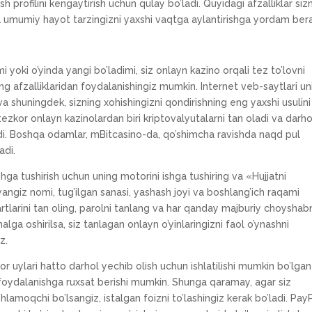
ush profilini kengaytirish uchun qulay bo’ladi.
Quyidagi afzalliklar siz
 va umumiy hayot tarzingizni yaxshi vaqtga aylantirishga yordam bera
mi yoki o’yinda yangi bo’ladimi, siz onlayn kazino orqali tez to’lovni
g afzalliklaridan foydalanishingiz mumkin. Internet veb-saytlari un
di va shuningdek, sizning xohishingizni qondirishning eng yaxshi usulini
ezkor onlayn kazinolardan biri kriptovalyutalarni tan oladi va darho
di. Boshqa odamlar, mBitcasino-da, qo’shimcha ravishda naqd pul
adi.
ga tushirish uchun uning motorini ishga tushiring va «Hujjatni
angiz nomi, tug’ilgan sanasi, yashash joyi va boshlang’ich raqami
shartlarini tan oling, parolni tanlang va har qanday majburiy choyshab
malga oshirilsa, siz tanlagan onlayn o’yinlaringizni faol o’ynashni
z.
r uylari hatto darhol yechib olish uchun ishlatilishi mumkin bo’lgan
n foydalanishga ruxsat berishi mumkin. Shunga qaramay, agar siz
lamoqchi bo’lsangiz, istalgan foizni to’lashingiz kerak bo’ladi. Pay