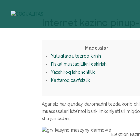
Internet kazino pinup-
Maqolalar
Yutuqlarga tezroq kirish
Fiskal mustaqillikni oshirish
Yaxshiroq ishonchlilik
Kattaroq xavfsizlik
Agar siz har qanday daromadni tezda ko’rib chi
muassasalari iste’mol bank imkoniyatlari miqdor
shu jumladan,.
Elektron kazin