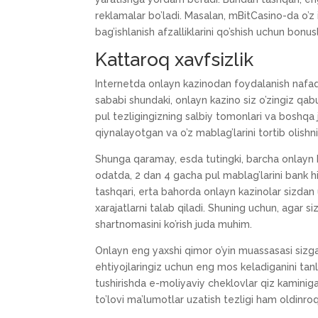
reklamalar bo’ladi. Masalan, mBitCasino-da o’z 
bag’ishlanish afzalliklarini qo’shish uchun bonus
Kattaroq xavfsizlik
Internetda onlayn kazinodan foydalanish nafaqat
sababi shundaki, onlayn kazino siz o’zingiz qa
pul tezligingizning salbiy tomonlari va boshqa ji
qiynalayotgan va o’z mablag’larini tortib olishn
Shunga qaramay, esda tutingki, barcha onlayn k
odatda, 2 dan 4 gacha pul mablag’larini bank hi
tashqari, erta bahorda onlayn kazinolar sizdan
xarajatlarni talab qiladi. Shuning uchun, agar si
shartnomasini ko’rish juda muhim.
Onlayn eng yaxshi qimor o’yin muassasasi sizga 
ehtiyojlaringiz uchun eng mos keladiganini tan
tushirishda e-moliyaviy cheklovlar qiz kaminiga
to’lovi ma’lumotlar uzatish tezligi ham oldinroq