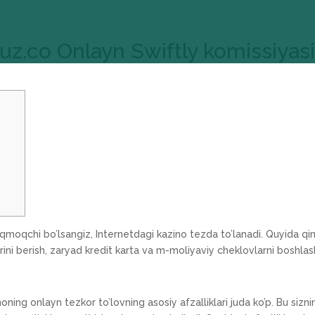
uz.co Onlayn Swiftly komissiyas
qmoqchi bo’lsangiz, Internetdagi kazino tezda to’lanadi. Quyida q
ini berish, zaryad kredit karta va m-moliyaviy cheklovlarni boshlas
oning onlayn tezkor to’lovning asosiy afzalliklari juda ko’p. Bu sizni