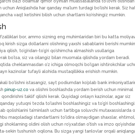
garchi ba’zi odamlar qimor o’yinlari muassasalarida to’lovni olishdan
ish uchun Aniqlashda har qanday ma’lum turdagi bo’lishi kerak. Siz ha
ncha vaqt ketishini bilish uchun shartlarni ko’rishingiz mumkin.
sh
afzalliklari bor, ammo sizning eng muhimlaridan biri bu katta moliya
q kirish sizga dollarlarni olishning yaxshi sabablarini berishi mumkin
a qilish, to’g’ridan-to’g’ri qo’shimcha almashish usullariga
 kerak bo’lsa, siz va oilangiz bilan muomala qilishda yordam beradi.
vaqtida cheklanmasdan o’z ichiga olmoqchi bo’lgan ishtirokchilar uc
layn kazinolar tufayli alohida mustaqillikka erishish mumkin.
akali bo’lishni istasangiz, sayt podiumdan ko’plab bank imkoniyatlari
ish
pinup-uz.co
va olishni boshlashda yordam berish uchun minimal
qondirishni taklif qilishi kerak. Quyidagi onlayn kazinolar, agar siz
qanday yutuqni tezda to’lashni boshlashingiz va to’g’ri boshlashingi
qlab qolishlarini ta’minlash uchun tartibga soluvchi mutaxassislarda o
Ushbu maqoladagi standartlarni to’ldira olmaydigan shaxslar, ehtimol
gi shoklarning oldini olish uchun ro’yxatdan o’tish va imzo qo’yishda
sta-sekin tushunish oqilona. Bu sizga yangi tanlovlar orqali aniqlang