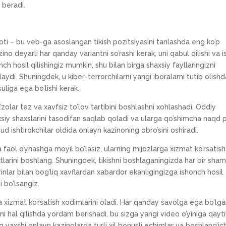
 beradi.
oti – bu veb-ga asoslangan tikish pozitsiyasini tanlashda eng ko’p
no deyarli har qanday variantni so’rashi kerak, uni qabul qilishi va 
onch hosil qilishingiz mumkin, shu bilan birga shaxsiy fayllaringizni
laydi. Shuningdek, u kiber-terrorchilarni yangi iboralarni tutib olish
liga ega bo’lishi kerak.
olar tez va xavfsiz to’lov tartibini boshlashni xohlashadi. Oddiy
axsiy shaxslarini tasodifan saqlab qoladi va ularga qo’shimcha naqd 
ud ishtirokchilar oldida onlayn kazinoning obro’sini oshiradi.
 faol o’ynashga moyil bo’lasiz, ularning mijozlarga xizmat ko’rsatish
atlarini boshlang. Shuningdek, tikishni boshlaganingizda har bir shar
’yinlar bilan bog’liq xavflardan xabardor ekanligingizga ishonch hosil
i bo’lsangiz.
 xizmat ko’rsatish xodimlarini oladi. Har qanday savolga ega bo’lga
 hal qilishda yordam berishadi, bu sizga yangi video o’yiniga qayti
yaxshi onlayn kazinolarda turli xil bonusli echimlar va boshlang’ic