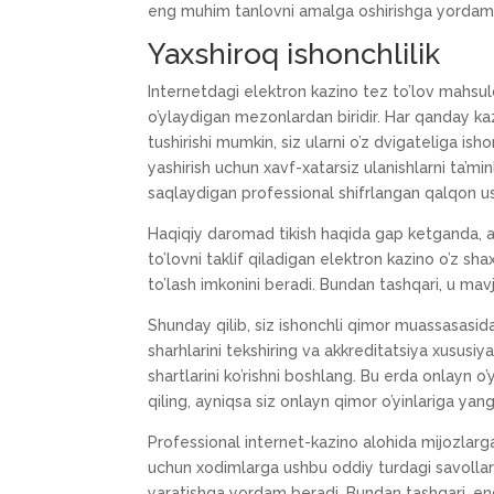
eng muhim tanlovni amalga oshirishga yordam
Yaxshiroq ishonchlilik
Internetdagi elektron kazino tez to’lov mahsul
o’ylaydigan mezonlardan biridir. Har qanday kazi
tushirishi mumkin, siz ularni o’z dvigateliga ish
yashirish uchun xavf-xatarsiz ulanishlarni ta’min
saqlaydigan professional shifrlangan qalqon usu
Haqiqiy daromad tikish haqida gap ketganda, a’z
to’lovni taklif qiladigan elektron kazino o’z sh
to’lash imkonini beradi. Bundan tashqari, u mavj
Shunday qilib, siz ishonchli qimor muassasasida
sharhlarini tekshiring va akkreditatsiya xususiy
shartlarini ko’rishni boshlang. Bu erda onlayn o
qiling, ayniqsa siz onlayn qimor o’yinlariga yang
Professional internet-kazino alohida mijozlarga
uchun xodimlarga ushbu oddiy turdagi savollarni
yaratishga yordam beradi. Bundan tashqari, eng 