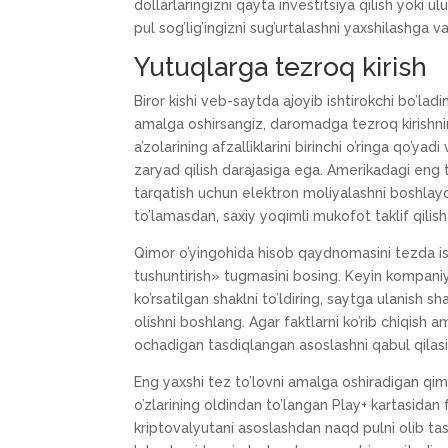
dollarlaringizni qayta investitsiya qilish yoki ul
pul sog’lig’ingizni sug’urtalashni yaxshilashga
Yutuqlarga tezroq kirish
Biror kishi veb-saytda ajoyib ishtirokchi bo’ladi
amalga oshirsangiz, daromadga tezroq kirishnin
a’zolarining afzalliklarini birinchi o’ringa qo’ya
zaryad qilish darajasiga ega. Amerikadagi eng t
tarqatish uchun elektron moliyalashni boshlay
to’lamasdan, saxiy yoqimli mukofot taklif qilish
Qimor o’yingohida hisob qaydnomasini tezda ish
tushuntirish» tugmasini bosing. Keyin kompaniy
ko’rsatilgan shaklni to’ldiring, saytga ulanish 
olishni boshlang. Agar faktlarni ko’rib chiqish a
ochadigan tasdiqlangan asoslashni qabul qilasi
Eng yaxshi tez to’lovni amalga oshiradigan qimo
o’zlarining oldindan to’langan Play+ kartasida
kriptovalyutani asoslashdan naqd pulni olib tash