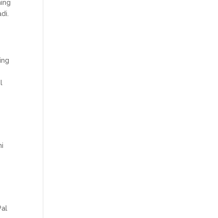
ning
di.
ing
l
ni
Pal