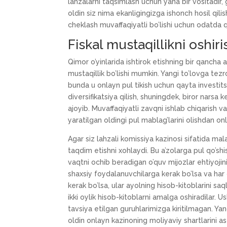
lahzalarni taqsimlash uchun yana bir vositadir, 
oldin siz nima ekanligingizga ishonch hosil qil
cheklash muvaffaqiyatli bo’lishi uchun odatda qa
Fiskal mustaqillikni oshiri
Qimor o’yinlarida ishtirok etishning bir qancha 
mustaqillik bo’lishi mumkin. Yangi to’lovga tezro
bunda u onlayn pul tikish uchun qayta investitsiy
diversifikatsiya qilish, shuningdek, biror narsa
ajoyib. Muvaffaqiyatli zavqni ishlab chiqarish 
yaratilgan oldingi pul mablag’larini olishdan on
Agar siz lahzali komissiya kazinosi sifatida mal
taqdim etishni xohlaydi. Bu a’zolarga pul qo’sh
vaqtni ochib beradigan o’quv mijozlar ehtiyojini 
shaxsiy foydalanuvchilarga kerak bo’lsa va har 
kerak bo’lsa, ular ayolning hisob-kitoblarini sa
ikki oylik hisob-kitoblarni amalga oshiradilar. 
tavsiya etilgan guruhlarimizga kiritilmagan. Yan
oldin onlayn kazinoning moliyaviy shartlarini a