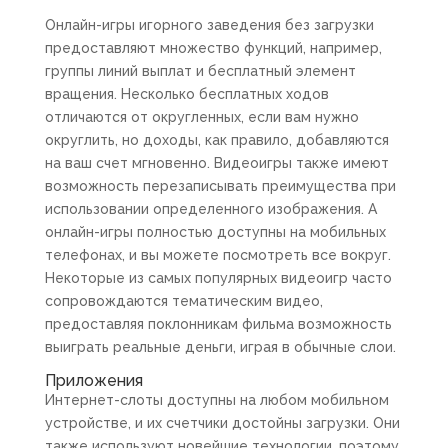
Онлайн-игры игорного заведения без загрузки
предоставляют множество функций, например,
группы линий выплат и бесплатный элемент
вращения. Несколько бесплатных ходов
отличаются от округленных, если вам нужно
округлить, но доходы, как правило, добавляются
на ваш счет мгновенно. Видеоигры также имеют
возможность перезаписывать преимущества при
использовании определенного изображения. А
онлайн-игры полностью доступны на мобильных
телефонах, и вы можете посмотреть все вокруг.
Некоторые из самых популярных видеоигр часто
сопровождаются тематическим видео,
предоставляя поклонникам фильма возможность
выиграть реальные деньги, играя в обычные слои.
Приложения
Интернет-слоты доступны на любом мобильном
устройстве, и их счетчики достойны загрузки. Они
также используют новейшие технологии, поэтому