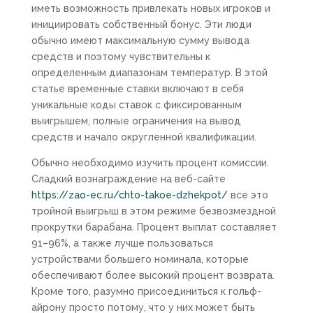
иметь возможность привлекать новых игроков и
инициировать собственный бонус. Эти люди
обычно имеют максимальную сумму вывода
средств и поэтому чувствительны к
определенным диапазонам температур. В этой
статье временные ставки включают в себя
уникальные коды ставок с фиксированным
выигрышем, полные ограничения на вывод
средств и начало округленной квалификации.
Обычно необходимо изучить процент комиссии.
Сладкий вознаграждение на веб-сайте
https://zao-ec.ru/chto-takoe-dzhekpot/
все это
тройной выигрыш в этом режиме безвозмездной
прокрутки барабана. Процент выплат составляет
91–96%, а также лучше пользоваться
устройствами большего номинала, которые
обеспечивают более высокий процент возврата.
Кроме того, разумно присоединиться к гольф-
айрону просто потому, что у них может быть