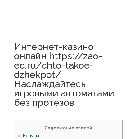
Интернет-казино
онлайн https://zao-
ec.ru/chto-takoe-
dzhekpot/
Наслаждайтесь
игровыми автоматами
без протезов
Содержание статей
Бонусы