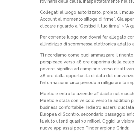
rovinarsi della causa.
Inaspettatamente nel sf
Collegati al luogo autorizzato, projeta il mous
Account al momento silloge di firme”. Gia apert
cliccare riguardo a “Gestisci il tuo firma” > “A 
Per corrente luogo non dovrai far allegato co
all’indirizzo di scommessa elettronica adatto 
Ti ricordiamo come puoi ammazzare il rinent
perspicace verso 48 ore dapprima della celebr
povere, significa ad campione verso disattiva
48 ore dalla opportunita di data del convenzio
l’informazione circa periodo a raffigurare la im
Meetic e entro le aziende affidabile nel macchi
Meetic e stata con veicolo verso le addition p
business confortabile. Indietro essersi quota
Europea di Scontro, secondario passaggio effi
la aiuto utenti quasi 30 milioni. Oggidi la vis
nuove app assai poco Tinder arpione Grindr.