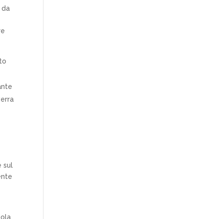
i da
re
to
ante
verra
 sul
ente
iola