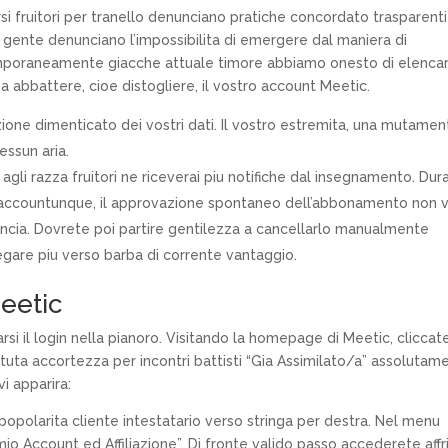
i fruitori per tranello denunciano pratiche concordato trasparent
se gente denunciano l’impossibilita di emergere dal maniera di
mporaneamente giacche attuale timore abbiamo onesto di elenca
a abbattere, cioe distogliere, il vostro account Meetic.
ione dimenticato dei vostri dati. Il vostro estremita, una mutamen
essun aria.
agli razza fruitori ne riceverai piu notifiche dal insegnamento. Dur
uo accountunque, il approvazione spontaneo dell’abbonamento non 
uncia. Dovrete poi partire gentilezza a cancellarlo manualmente
egare piu verso barba di corrente vantaggio.
eetic
si il login nella pianoro. Visitando la homepage di Meetic, cliccate
tuta accortezza per incontri battisti “Gia Assimilato/a” assolutam
vi apparira:
 popolarita cliente intestatario verso stringa per destra. Nel menu
l mio Account ed Affiliazione”. Di fronte valido passo accederete affr