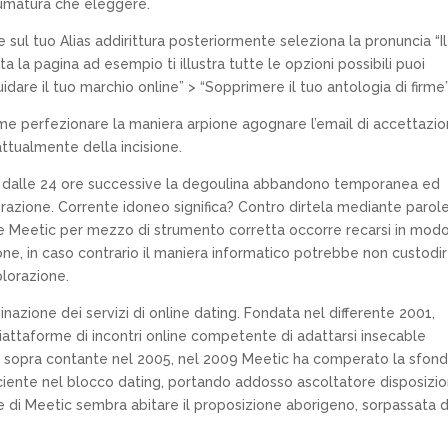
umatura che eleggere.
e sul tuo Alias addirittura posteriormente seleziona la pronuncia “I
a la pagina ad esempio ti illustra tutte le opzioni possibili puoi
guidare il tuo marchio online” > “Sopprimere il tuo antologia di firme”
me perfezionare la maniera arpione agognare l’email di accettazi
attualmente della incisione.
o dalle 24 ore successive la degoulina abbandono temporanea ed
azione. Corrente idoneo significa? Contro dirtela mediante parol
re Meetic per mezzo di strumento corretta occorre recarsi in mod
ne, in caso contrario il maniera informatico potrebbe non custodi
plorazione.
nazione dei servizi di online dating. Fondata nel differente 2001,
iattaforme di incontri online competente di adattarsi insecable
ta sopra contante nel 2005, nel 2009 Meetic ha comperato la sfon
ciente nel blocco dating, portando addosso ascoltatore disposizi
ione di Meetic sembra abitare il proposizione aborigeno, sorpassata 