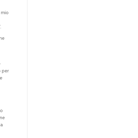
l mio
.
one
e
o per
re
do
one
da