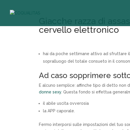
Giacche razza di assass
cervello elettronico
hai da poche settimane attivo ad sfruttare il
sopralluogo del totale consueto in il consono
Ad caso sopprimere sotto
E alcuno semplice: affinche tipo di detto non 
donne sexy
. Questa fondo si effettua genera
il abile uscita ovverosia
la APP caporale.
Fermo interporsi sulle impostazioni del tuo s