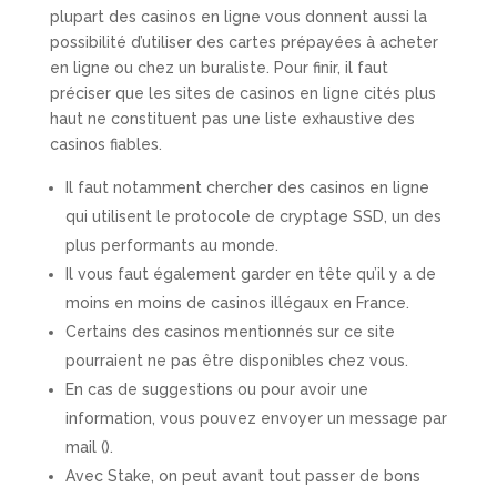
plupart des casinos en ligne vous donnent aussi la
possibilité d’utiliser des cartes prépayées à acheter
en ligne ou chez un buraliste. Pour finir, il faut
préciser que les sites de casinos en ligne cités plus
haut ne constituent pas une liste exhaustive des
casinos fiables.
Il faut notamment chercher des casinos en ligne
qui utilisent le protocole de cryptage SSD, un des
plus performants au monde.
Il vous faut également garder en tête qu’il y a de
moins en moins de casinos illégaux en France.
Certains des casinos mentionnés sur ce site
pourraient ne pas être disponibles chez vous.
En cas de suggestions ou pour avoir une
information, vous pouvez envoyer un message par
mail ().
Avec Stake, on peut avant tout passer de bons