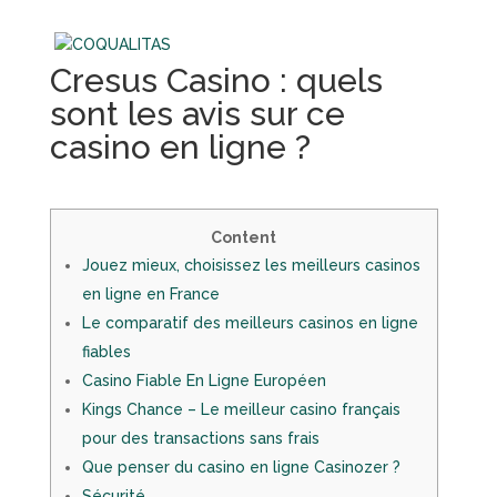
Cresus Casino : quels
sont les avis sur ce
casino en ligne ?
Content
Jouez mieux, choisissez les meilleurs casinos
en ligne en France
Le comparatif des meilleurs casinos en ligne
fiables
Casino Fiable En Ligne Européen
Kings Chance – Le meilleur casino français
pour des transactions sans frais
Que penser du casino en ligne Casinozer ?
Sécurité