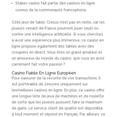
Stakes casino fait partie des casinos en ligne
connus de la communauté francophone.
Côté jeux de table, Cresus n’est pas en reste, car les
joueurs venant de France pourront jouer seuls ou
contre une intelligence artificielle. Si vous cherchez
à avoir une expérience plus immersive, ce casino en
ligne propose également des tables avec des
croupiers en direct. Vous êtes un grand amateur et
un amoureux du monde du casino, que vous en avez
carrément fait votre passion ?
Casino Fiable En Ligne Européen
Pour s’assurer de la sécurité de vos transactions, il
est préférable de s’inscrire uniquement sur
lesmeilleurs casinos en ligne. En plus, ce casino offre
une longue liste de jeux de machines et de roulette
de sorte que les joueurs puissent faire le maximum
de gains. Le service client de qualité est disponible
à tout moment et répond en français. Par ailleurs, ce