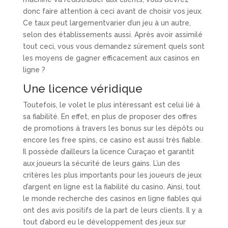
donc faire attention à ceci avant de choisir vos jeux.
Ce taux peut largementvarier d’un jeu à un autre,
selon des établissements aussi. Après avoir assimilé
tout ceci, vous vous demandez sûrement quels sont
les moyens de gagner efficacement aux casinos en
ligne ?
Une licence véridique
Toutefois, le volet le plus intéressant est celui lié à
sa fiabilité. En effet, en plus de proposer des offres
de promotions à travers les bonus sur les dépôts ou
encore les free spins, ce casino est aussi très fiable.
Il possède d’ailleurs la licence Curaçao et garantit
aux joueurs la sécurité de leurs gains. L’un des
critères les plus importants pour les joueurs de jeux
d’argent en ligne est la fiabilité du casino. Ainsi, tout
le monde recherche des casinos en ligne fiables qui
ont des avis positifs de la part de leurs clients. Il y a
tout d’abord eu le développement des jeux sur