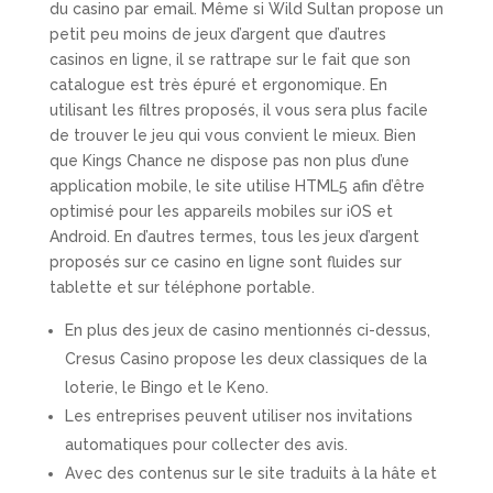
du casino par email. Même si Wild Sultan propose un
petit peu moins de jeux d’argent que d’autres
casinos en ligne, il se rattrape sur le fait que son
catalogue est très épuré et ergonomique. En
utilisant les filtres proposés, il vous sera plus facile
de trouver le jeu qui vous convient le mieux. Bien
que Kings Chance ne dispose pas non plus d’une
application mobile, le site utilise HTML5 afin d’être
optimisé pour les appareils mobiles sur iOS et
Android. En d’autres termes, tous les jeux d’argent
proposés sur ce casino en ligne sont fluides sur
tablette et sur téléphone portable.
En plus des jeux de casino mentionnés ci-dessus,
Cresus Casino propose les deux classiques de la
loterie, le Bingo et le Keno.
Les entreprises peuvent utiliser nos invitations
automatiques pour collecter des avis.
Avec des contenus sur le site traduits à la hâte et