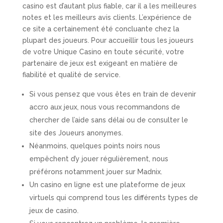
casino est d’autant plus fiable, car il a les meilleures
notes et les meilleurs avis clients. L’expérience de
ce site a certainement été concluante chez la
plupart des joueurs. Pour accueillir tous les joueurs
de votre Unique Casino en toute sécurité, votre
partenaire de jeux est exigeant en matière de
fiabilité et qualité de service.
Si vous pensez que vous êtes en train de devenir
accro aux jeux, nous vous recommandons de
chercher de l’aide sans délai ou de consulter le
site des Joueurs anonymes.
Néanmoins, quelques points noirs nous
empêchent d’y jouer régulièrement, nous
préférons notamment jouer sur Madnix.
Un casino en ligne est une plateforme de jeux
virtuels qui comprend tous les différents types de
jeux de casino.