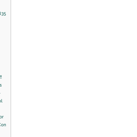
835
o
!
s
»
ol
or
Con