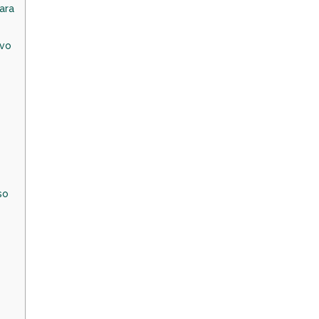
Para
ivo
so