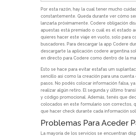
Por esta razón, hay la cual tener mucho cuidad
constantemente. Queda durante ver cómo será
lanzarla próximamente. Codere obligación disa
apuestas está premiado o cuál es el estado ac
quieres hacer este viaje en vuoto, solo para 
buscadores. Para descargar la app Codere dura
descargarte la aplicación codere argentina s
en directo para Codere como dentro de la ma
Esto se hace para evitar estafas um suplantaci
sencillo asi como la creación para una cuenta
pasos. No podés colocar información falsa, 
realizar algún retiro. El segunda y último tran
y código promocional. Además, tenés que dec
colocados en este formulario son correctos, 
que hacer check durante cada información sol
Problemas Para Aceder P
La mayoría de los servicios se encuentran dis