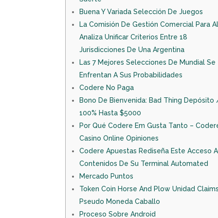
Buena Y Variada Selección De Juegos
La Comisión De Gestión Comercial Para A
Analiza Unificar Criterios Entre 18
Jurisdicciones De Una Argentina
Las 7 Mejores Selecciones De Mundial Se
Enfrentan A Sus Probabilidades
Codere No Paga
Bono De Bienvenida: Bad Thing Depósito 
100% Hasta $5000
Por Qué Codere Em Gusta Tanto – Coder
Casino Online Opiniones
Codere Apuestas Rediseña Este Acceso 
Contenidos De Su Terminal Automated
Mercado Puntos
Token Coin Horse And Plow Unidad Claim
Pseudo Moneda Caballo
Proceso Sobre Android