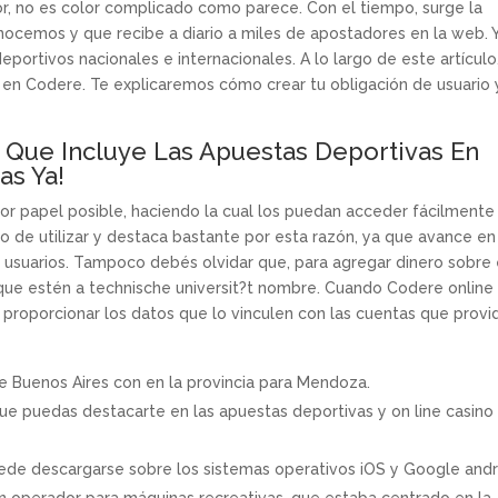
, no es color complicado como parece. Con el tiempo, surge la
ocemos y que recibe a diario a miles de apostadores en la web. 
ortivos nacionales e internacionales. A lo largo de este artículo
e en Codere. Te explicaremos cómo crear tu obligación de usuario 
Que Incluye Las Apuestas Deportivas En
as Ya!
jor papel posible, haciendo la cual los puedan acceder fácilmente 
lo de utilizar y destaca bastante por esta razón, ya que avance en
 usuarios. Tampoco debés olvidar que, para agregar dinero sobre 
que estén a technische universit?t nombre. Cuando Codere online
e proporcionar los datos que lo vinculen con las cuentas que provi
de Buenos Aires con en la provincia para Mendoza.
 que puedas destacarte en las apuestas deportivas y on line casino
e descargarse sobre los sistemas operativos iOS y Google andr