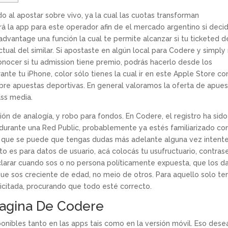
o al apostar sobre vivo, ya la cual las cuotas transforman
 la app para este operador afin de el mercado argentino si deci
dvantage una función la cual te permite alcanzar si tu ticketed d
tual del similar. Si apostaste en algún local para Codere y simply
conocer si tu admission tiene premio, podrás hacerlo desde los
nte tu iPhone, color sólo tienes la cual ir en este Apple Store co
obre apuestas deportivas. En general valoramos la oferta de apue
ss media.
ón de analogía, y robo para fondos. En Codere, el registro ha sido
 durante una Red Public, probablemente ya estés familiarizado con
ya que se puede que tengas dudas más adelante alguna vez intent
sito es para datos de usuario, acá colocás tu usufructuario, contras
larar cuando sos o no persona políticamente expuesta, que los d
que sos creciente de edad, no meio de otros. Para aquello solo te
icitada, procurando que todo esté correcto.
agina De Codere
ponibles tanto en las apps tais como en la versión móvil. Eso dese