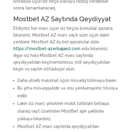
istifadəsi üçün bir neçə icazəyə razılıq verdikdən
sonra tamamlanacaq.
Mostbet AZ Saytında Qeydiyyat
Etdiyiniz hər mərc üçün siz birçox bonuslar qazana
bilərsiniz. Mostbet AZ mərc saytı sizin üçün daim
yenilənir. Mostbet AZ ilə bol qazanclar əldə
https://mostbet-azerbaijan2.com
edə bilərsiniz.
Əgər siz hələ Mostbet AZ mərc saytında
qeydiyyatdan keçməmisinizsə, indi qeydiyyatdan
keçin və saytın istifadəçisi olun.
Daha ətraflı məlumat üçün müvafiq bölməyə baxın.
Bu şifrə müvəqqətidir və onu yeniləməyiniz tövsiyə
edilir.
Lakin siz mərc şirkətinin mobil tətbiqini birbaşa
olaraq sayt üzərindən MostBet apk şəklində
yükləyə bilərsiniz.
Mostbet AZ mərc saytında qeydiyyatdan