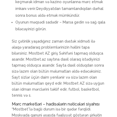
keçmərək idman və kazino oyunlarına mərc etmək
imkanı verir.Qeydiyyatdan tamamlandıqdan dərhal
sonra bonus əldə etmək mümkündür.
Oyunun məqsədi sadədir – Marsa gedin və sağ qala
biləcəyinizi görün.
Siz çətinlik yaşadığınız zaman dəstək xidməti ilə
əlaqə yaradaraq problemlərinizin həllini tapa
bilərsiniz. Mostbet AZ giriş Səhifəni tapmaq olduqca
asandır. Mostbet.az saytına daxil olaraq istədiyinizi
tapmaq olduqca asandır. Sayta daxil olduqdan sonra
sizə lazım olan bütün məlumatları əldə edəcəksiniz.
Sayt sizlər üçün daim yenilənir və sizə lazım olan
bütün məlumatları qeyd edir. Mostbet AZ sizə uyğun
olan idman mərclərini təklif edir, futbol, ​​basketbol, ​​
tennis və s.
Mərc marketləri – hadisələrin nəticələri siyahısı
“Mostbet”lə bağlı durum isə bir qədər fərqlidi.
Moskvada qanuni əsasda fəaliyyət göstərən şirkətin