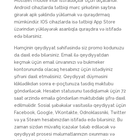
MostBet mobile indir istifadəçilər üçün əlçatandır.
Android cihazlarda tətbiqi mərc şirkətinin saytına
girərək apk şəklində yükləmək və quraşdırmaq
mümkündür. IOS cihazlarda isə tətbiqi App Store
üzərindən yükləyərək asanlıqla quraşdıra və istifadə
edə bilərsiniz.
Həmçinin qeydiyyat səhifəsində siz promo kodunuzu
da daxil edə bilərsiniz. Email ilə qeydiyyatdan
keçmək üçün email ünvanınızı və bukmeker
kontorununda olacaq hesabınız üçün istədiyiniz
şifrəni daxil etməlisiniz. Qeydiyyat düyməsini
kliklədikdən sonra e-poçtunuza təsdiq məktubu
göndəriləcək. Hesabın statusunu təsdiqləmək üçün 72
saat ərzində emailə göndərilən məktubdakı şifrə daxil
edilməlidir. Sosial şəbəkələr vasitəsilə qeydiyyat üçün
Facebook, Google, VKontakte, Odnoklassniki, Twitter
və ya Steam hesabınızdan istifadə edə bilərsiniz. Bu
zaman sizdən müvafiq icazələr tələb ediləcək və
qeydiyyat prosesi məlumatlarınızın oxunması və