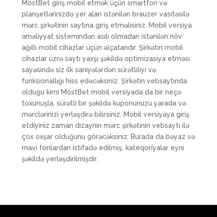
MostBet giriş mobil etmək üçün smartfon və
planşetlərinizdə yer alan istənilən brauzer vasitəsilə
mərc şirkətinin saytına giriş etməlisiniz. Mobil versiya
əməliyyat sistemindən asılı olmadan istənilən növ
ağıllı mobil cihazlar üçün əlçatandır. Şirkətin mobil
cihazlar üzrə saytı yaxşı şəkildə optimizasiya etməsi
sayəsində siz ilk saniyələrdən sürətliliyi və
funksionallığı hiss edəcəksiniz. Şirkətin vebsaytında
olduğu kimi MostBet mobil versiyada da bir neçə
toxunuşla, sürətli bir şəkildə kuponunuzu yarada və
mərclərinizi yerləşdirə bilirsiniz. Mobil versiyaya giriş
etdiyiniz zaman dizaynın mərc şirkətinin vebsaytı ilə
çox oxşar olduğunu görəcəksiniz. Burada da bəyaz və
mavi fonlardan istifadə edilmiş, kateqoriyalar eyni
şəkildə yerləşdirilmişdir.