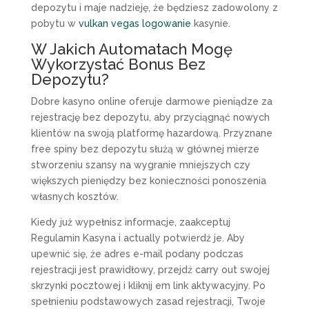
depozytu i maje nadzieję, że będziesz zadowolony z
pobytu w
vulkan vegas logowanie
kasynie.
W Jakich Automatach Mogę
Wykorzystać Bonus Bez
Depozytu?
Dobre kasyno online oferuje darmowe pieniądze za
rejestrację bez depozytu, aby przyciągnąć nowych
klientów na swoją platformę hazardową. Przyznane
free spiny bez depozytu służą w głównej mierze
stworzeniu szansy na wygranie mniejszych czy
większych pieniędzy bez konieczności ponoszenia
własnych kosztów.
Kiedy już wypełnisz informacje, zaakceptuj
Regulamin Kasyna i actually potwierdź je. Aby
upewnić się, że adres e-mail podany podczas
rejestracji jest prawidłowy, przejdź carry out swojej
skrzynki pocztowej i kliknij em link aktywacyjny. Po
spełnieniu podstawowych zasad rejestracji, Twoje