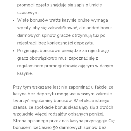
promocji często znajduje się zapis o limicie
czasowym.
Wiele bonusów watts kasynie online wymaga
wpłaty, aby się zakwalifikować, ale added bonus
darmowych spinów gracze otrzymują tuż po
rejestracji, bez konieczności depozytu.
Przyjmując bonusowe pieniądze za rejestrację,
gracz obowiązkowo musi zapoznać się z
regulaminem promocji obowiązującym w danym
kasynie.
Przy tym wskazane jest nie zapominać u fakcie, że
kasyna bez depozytu mogą we własnym zakresie
tworzyć regulaminy bonusów. W efekcie istnieje
szansa, że spotkacie bonus składający się z dwóch
względnie więcej rodzajów opisanych poniżej.
Strona opisanego przez nas kasyna przyciągaje Cię
bonusem IceCasino 50 darmowych spinów bez