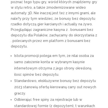
poznać tego typu gry, wśród których znajdziemy gry
w stylu retro, a także zmodernizowane wideo
automaty 3D. Nie inaczej jest też z innymi grami, ale
nale?y przy tym wiedzieć, że bonusy bez depozytu
rzadko dotyczą gier karcianych i actually na żywo.
Przeglądając zagraniczne kasyna z . bonusami bez
depozytu dla Polaków, zachęcamy do skorzystania z
. polecanych przez em platform z bonusami bez
depozytu.
Istota promocji polega em tym, że nilai osoba za
samo założenie konta w wybranym kasynie
internetowym otrzyma z jego strony określoną
ilość spinów bez depozytu.
Standardowo, ekskluzywne bonusy bez depozytu
2023 stanowią ofertę kierowaną carry out nowych
graczy.
Odbierając free spiny za rejestracje lub w
standardowej formie (z depozytem), t warunkach