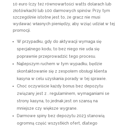
10 euro (czy też równowartości watts dolarach lub
złotówkach) lub 100 darmowych spinów. Przy tym
szczególnie istotne jest to, że gracz nie musi
wydawać własnych pieniędzy, aby wziąć udział w tej
promocji.
W przypadku, gdy do aktywacji wymaga się
specjalnego kodu, to bez niego nie uda się
poprawnie przeprowadzić tego procesu.
Najlepszym ruchem w tym wypadku, będzie
skontaktowanie się z zespołem obsługi klienta
kasyna w celu uzyskania porady w tej sprawie.
Choć oczywiście każdy bonus bez depozytu
związany jest z . regulaminem, wymaganiami se
strony kasyna, to jednak jest on szansą na
mniejsze czy większe wygrane.
Darmowe spiny bez depozytu 2023 stanowią
ogromną część wszystkich ofert, dlatego