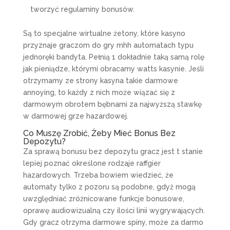
tworzyć regulaminy bonusów.
Są to specjalne wirtualne żetony, które kasyno
przyznaje graczom do gry mhh automatach typu
jednoręki bandyta. Pełnią 1 dokładnie taką samą rolę
jak pieniądze, którymi obracamy watts kasynie. Jeśli
otrzymamy ze strony kasyna takie darmowe
annoying, to każdy z nich może wiązać się z
darmowym obrotem bębnami za najwyższą stawkę
w darmowej grze hazardowej.
Co Muszę Zrobić, Żeby Mieć Bonus Bez
Depozytu?
Za sprawą bonusu bez depozytu gracz jest t stanie
lepiej poznać określone rodzaje raffgier
hazardowych. Trzeba bowiem wiedzieć, że
automaty tylko z pozoru są podobne, gdyż mogą
uwzględniać zróżnicowane funkcje bonusowe,
oprawę audiowizualną czy ilości linii wygrywających.
Gdy gracz otrzyma darmowe spiny, może za darmo