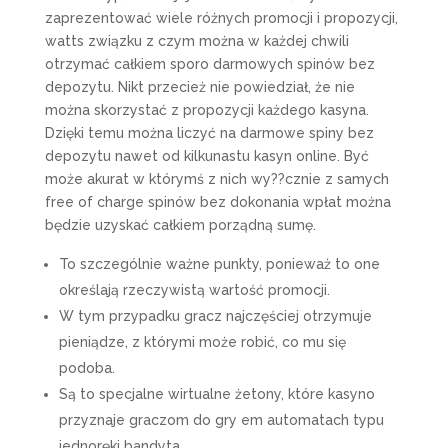
zaprezentować wiele różnych promocji i propozycji,
watts związku z czym można w każdej chwili
otrzymać całkiem sporo darmowych spinów bez
depozytu. Nikt przecież nie powiedział, że nie
można skorzystać z propozycji każdego kasyna.
Dzięki temu można liczyć na darmowe spiny bez
depozytu nawet od kilkunastu kasyn online. Być
może akurat w którymś z nich wy??cznie z samych
free of charge spinów bez dokonania wpłat można
będzie uzyskać całkiem porządną sumę.
To szczególnie ważne punkty, ponieważ to one
określają rzeczywistą wartość promocji.
W tym przypadku gracz najczęściej otrzymuje
pieniądze, z którymi może robić, co mu się
podoba.
Są to specjalne wirtualne żetony, które kasyno
przyznaje graczom do gry em automatach typu
jednoręki bandyta.