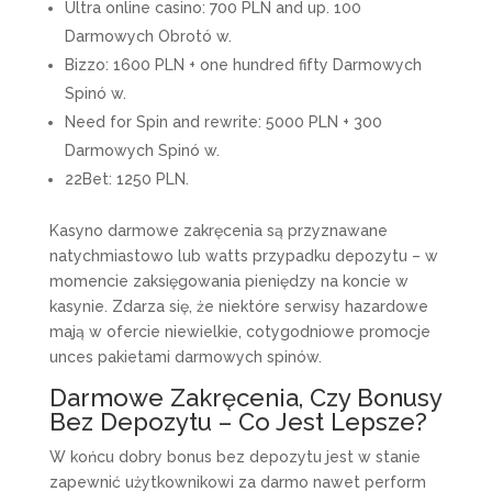
Ultra online casino: 700 PLN and up. 100
Darmowych Obrotó w.
Bizzo: 1600 PLN + one hundred fifty Darmowych
Spinó w.
Need for Spin and rewrite: 5000 PLN + 300
Darmowych Spinó w.
22Bet: 1250 PLN.
Kasyno darmowe zakręcenia są przyznawane
natychmiastowo lub watts przypadku depozytu – w
momencie zaksięgowania pieniędzy na koncie w
kasynie. Zdarza się, że niektóre serwisy hazardowe
mają w ofercie niewielkie, cotygodniowe promocje
unces pakietami darmowych spinów.
Darmowe Zakręcenia, Czy Bonusy
Bez Depozytu – Co Jest Lepsze?
W końcu dobry bonus bez depozytu jest w stanie
zapewnić użytkownikowi za darmo nawet perform