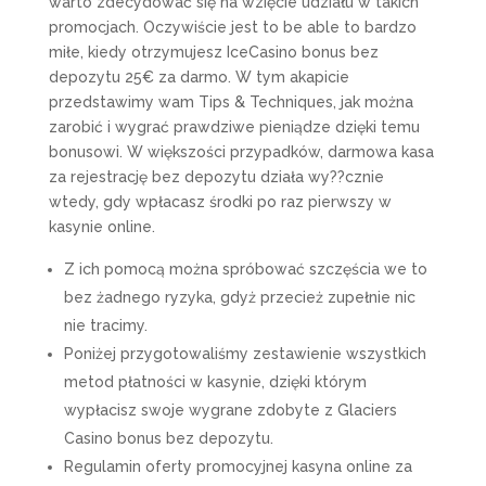
warto zdecydować się na wzięcie udziału w takich
promocjach. Oczywiście jest to be able to bardzo
miłe, kiedy otrzymujesz IceCasino bonus bez
depozytu 25€ za darmo. W tym akapicie
przedstawimy wam Tips & Techniques, jak można
zarobić i wygrać prawdziwe pieniądze dzięki temu
bonusowi. W większości przypadków, darmowa kasa
za rejestrację bez depozytu działa wy??cznie
wtedy, gdy wpłacasz środki po raz pierwszy w
kasynie online.
Z ich pomocą można spróbować szczęścia we to
bez żadnego ryzyka, gdyż przecież zupełnie nic
nie tracimy.
Poniżej przygotowaliśmy zestawienie wszystkich
metod płatności w kasynie, dzięki którym
wypłacisz swoje wygrane zdobyte z Glaciers
Casino bonus bez depozytu.
Regulamin oferty promocyjnej kasyna online za