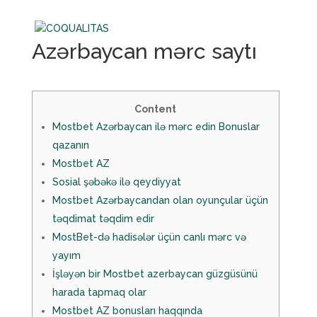
Azərbaycan mərc saytı
Content
Mostbet Azərbaycan ilə mərc edin Bonuslar
qazanın
Mostbet AZ
Sosial şəbəkə ilə qeydiyyat
Mostbet Azərbaycandan olan oyunçular üçün
təqdimat təqdim edir
MostBet-də hadisələr üçün canlı mərc və
yayım
İşləyən bir Mostbet azerbaycan güzgüsünü
harada tapmaq olar
Mostbet AZ bonusları haqqında