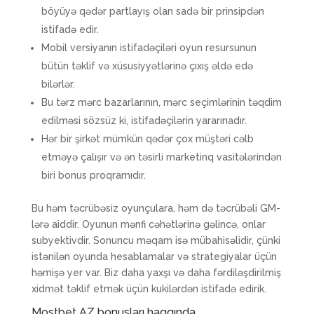
böyüyə qədər partlayış olan sadə bir prinsipdən
istifadə edir.
Mobil versiyanın istifadəçiləri oyun resursunun
bütün təklif və xüsusiyyətlərinə çıxış əldə edə
bilərlər.
Bu tərz mərc bazarlarının, mərc seçimlərinin təqdim
edilməsi sözsüz ki, istifadəçilərin yararınadır.
Hər bir şirkət mümkün qədər çox müştəri cəlb
etməyə çalışır və ən təsirli marketinq vasitələrindən
biri bonus proqramıdır.
Bu həm təcrübəsiz oyunçulara, həm də təcrübəli GM-
lərə aiddir. Oyunun mənfi cəhətlərinə gəlincə, onlar
subyektivdir. Sonuncu məqam isə mübahisəlidir, çünki
istənilən oyunda hesablamalar və strategiyalar üçün
həmişə yer var. Biz daha yaxşı və daha fərdiləşdirilmiş
xidmət təklif etmək üçün kukilərdən istifadə edirik.
Mostbet AZ bonusları haqqında