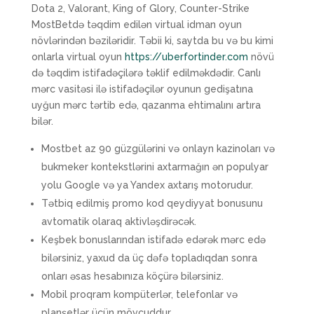
Dota 2, Valorant, King of Glory, Counter-Strike
MostBetdə təqdim edilən virtual idman oyun
növlərindən bəziləridir. Təbii ki, saytda bu və bu kimi
onlarla virtual oyun
https://uberfortinder.com
növü
də təqdim istifadəçilərə təklif edilməkdədir. Canlı
mərc vasitəsi ilə istifadəçilər oyunun gedişatına
uyğun mərc tərtib edə, qazanma ehtimalını artıra
bilər.
Mostbet az 90 güzgülərini və onlayn kazinoları və
bukmeker kontekstlərini axtarmağın ən populyar
yolu Google və ya Yandex axtarış motorudur.
Tətbiq edilmiş promo kod qeydiyyat bonusunu
avtomatik olaraq aktivləşdirəcək.
Keşbek bonuslarından istifadə edərək mərc edə
bilərsiniz, yaxud da üç dəfə topladıqdan sonra
onları əsas hesabınıza köçürə bilərsiniz.
Mobil proqram kompüterlər, telefonlar və
planşetlər üçün mövcuddur.