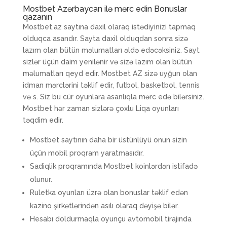
Mostbet Azərbaycan ilə mərc edin Bonuslar
qazanın
Mostbet.az saytına daxil olaraq istədiyinizi tapmaq
olduqca asandır. Sayta daxil olduqdan sonra sizə
lazım olan bütün məlumatları əldə edəcəksiniz. Sayt
sizlər üçün daim yenilənir və sizə lazım olan bütün
məlumatları qeyd edir. Mostbet AZ sizə uyğun olan
idman mərclərini təklif edir, futbol, ​​basketbol, ​​tennis
və s. Siz bu cür oyunlara asanlıqla mərc edə bilərsiniz.
Mostbet hər zaman sizlərə çoxlu Liqa oyunları
təqdim edir.
Mostbet saytının daha bir üstünlüyü onun sizin
üçün mobil proqram yaratmasıdır.
Sadiqlik proqramında Mostbet koinlərdən istifadə
olunur.
Ruletka oyunları üzrə olan bonuslar təklif edən
kazino şirkətlərindən asılı olaraq dəyişə bilər.
Hesabı doldurmaqla oyunçu avtomobil tirajında ​​