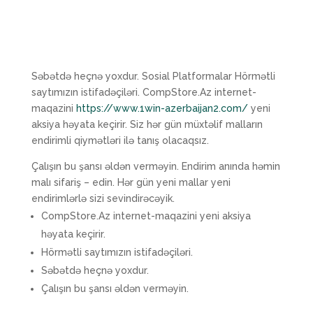
Səbətdə heçnə yoxdur. Sosial Platformalar Hörmətli
saytımızın istifadəçiləri. CompStore.Az internet-
maqazini
https://www.1win-azerbaijan2.com/
yeni
aksiya həyata keçirir. Siz hər gün müxtəlif malların
endirimli qiymətləri ilə tanış olacaqsız.
Çalışın bu şansı əldən verməyin. Endirim anında həmin
malı sifariş – edin. Hər gün yeni mallar yeni
endirimlərlə sizi sevindirəcəyik.
CompStore.Az internet-maqazini yeni aksiya
həyata keçirir.
Hörmətli saytımızın istifadəçiləri.
Səbətdə heçnə yoxdur.
Çalışın bu şansı əldən verməyin.