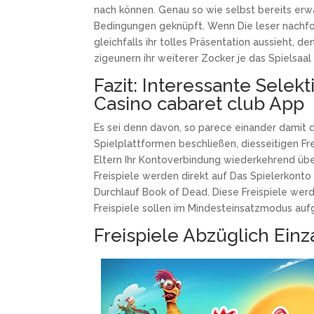
nach können. Genau so wie selbst bereits erwäh
Bedingungen geknüpft. Wenn Die leser nachfol
gleichfalls ihr tolles Präsentation aussieht, d
zigeunern ihr weiterer Zocker je das Spielsaa
Fazit: Interessante Selek
Casino cabaret club App
Es sei denn davon, so parece einander damit d
Spielplattformen beschließen, diesseitigen F
Eltern Ihr Kontoverbindung wiederkehrend übe
Freispiele werden direkt auf Das Spielerkonto 
Durchlauf Book of Dead. Diese Freispiele wer
Freispiele sollen im Mindesteinsatzmodus aufg
Freispiele Abzüglich Ein