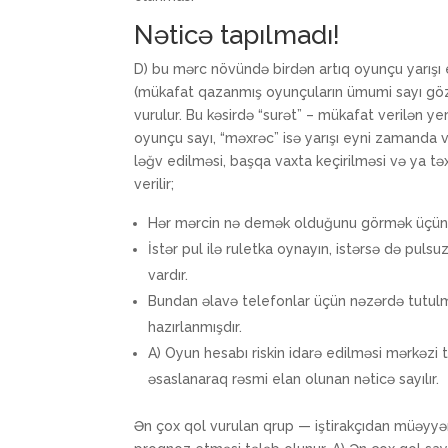
Nəticə tapılmadı!
D) bu mərc növündə birdən artıq oyunçu yarış
(mükafat qazanmış oyunçuların ümumi sayı gözl
vurulur. Bu kəsirdə “surət” – mükafat verilən 
oyunçu sayı, “məxrəc” isə yarışı eyni zamanda v
ləğv edilməsi, başqa vaxta keçirilməsi və ya tə
verilir;
Hər mərcin nə demək olduğunu görmək üçün s
İstər pul ilə ruletka oynayın, istərsə də pulsu
vardır.
Bundan əlavə telefonlar üçün nəzərdə tutulmu
hazırlanmışdır.
A) Oyun hesabı riskin idarə edilməsi mərkəzi
əsaslanaraq rəsmi elan olunan nəticə sayılır.
Ən çox qol vurulan qrup — iştirakçıdan müəyyə