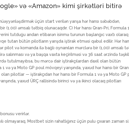
oogle» və «Amazon» kimi şirkətləri bitirə
üəyyənləşdirmək üçün start verilən yarışa hər hansı səbəbdən,
bir (1.00) əmsalı tətbiq olunacaqdır. C) Hər hansı Qran-Pri, Formula 
yerini tutduğu andan etibarən isinmə turunun başlanğıc vaxtı olaraq
e tutan bütün pilotların yarışda iştirak etməsi qəbul edilir. Hər han
 pilot və komanda ilə bağlı oynanılan mərclərə bir (1,00) əmsalı tə
əxirə salınması və ya başqa vaxta keçirilməsi və 36 saat ərzində təşki
ə tutulmayıbsa, bu mərcə dair iştirakçılardan daxil olan bütün
la 1 və ya Moto GP poul mövqeyi yarışında, yaxud hər hansı bir Qran
ci olan pilotlar — iştirakçıdan hər hansı bir Formula 1 və ya Moto GP 
rışında, yaxud ÜRÇ rallisində birinci və ya ikinci olacaq pilotları
bonusu verirlər.
ılı olmayaraq, Mostbet sizin rahatlığınız üçün pulu çıxaran zaman s