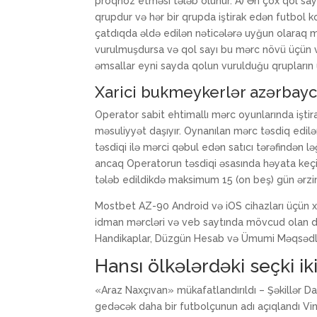
proqnoz etməsi tələb olunur. A) Ən çox qol sayın
qrupdur və hər bir qrupda iştirak edən futbol 
çatdıqda əldə edilən nəticələrə uyğun olaraq mü
vurulmuşdursa və qol sayı bu mərc növü üçün vur
əmsallar eyni sayda qolun vurulduğu qrupların
Xarici bukmeykerlər azərbayca
Operator sabit ehtimallı mərc oyunlarında iş
məsuliyyət daşıyır. Oynanılan mərc təsdiq edil
təsdiqi ilə mərci qəbul edən satıcı tərəfindən l
ancaq Operatorun təsdiqi əsasında həyata keçirilir
tələb edildikdə maksimum 15 (on beş) gün ərzi
Mostbet AZ-90 Android və iOS cihazları üçün xü
idman mərcləri və veb saytında mövcud olan dig
Handikaplar, Düzgün Hesab və Ümumi Məqsədlər
Hansı ölkələrdəki seçki i
«Araz Naxçıvan» mükafatlandırıldı – Şəkillər D
gedəcək daha bir futbolçunun adı açıqlandı Vini