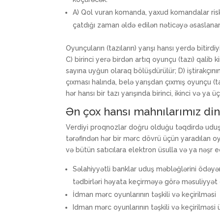
A) Qol vuran komanda, yaxud komandalar risk
çatdığı zaman əldə edilən nəticəyə əsaslanar
Oyunçuların (tazıların) yarışı hansı yerdə bitird
C) birinci yerə birdən artıq oyunçu (tazı) qalib k
sayına uyğun olaraq bölüşdürülür; D) iştirakçını
çıxması halında, belə yarışdan çıxmış oyunçu (taz
hər hansı bir tazı yarışında birinci, ikinci və 
Ən çox hansı mahnılarımız din
Verdiyi proqnozlar doğru olduğu təqdirdə udu
tərəfindən hər bir mərc dövrü üçün yaradılan oy
və bütün satıcılara elektron üsulla və ya nəşr ed
Səlahiyyətli banklar uduş məbləğlərini ödəy
tədbirləri həyata keçirməyə görə məsuliyyət d
İdman mərc oyunlarının təşkili və keçirilməsi
Idman mərc oyunlarının təşkili və keçirilməsi