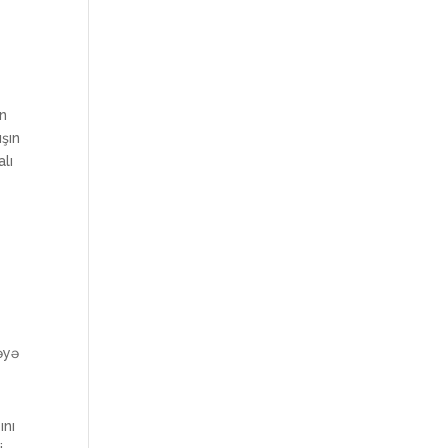
ə
an
ışın
alı
əyə
ını