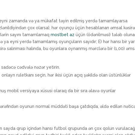
ı eyni zamanda və ya mükafat təyin edilmiş yerdə tamamlayarsa
ənildiyindən çox olarsa), hər oyunçu üçün hesablanan əmsal kəsir
yerlərin sayını tamamlamaq
mostbet az
üçün (ödənilməsi) tələb olun
ə ya eyni yerdə tamamlamış oyunçuların sayıdır; E) hər hansı bir yar
xirə salınması halında, bu oyunlara oynanmış mərclərə bir (1,00) əms
adəcə cədvələ nəzər yetirin.
z onlayn ruletkanı seçin, hər ikisi üçün açıq şəkildə olan üstünlüklər
ş mobil versiyaya xüsusi olaraq da bir sıra əlavə oyunlar
 tərəfindən oyunun normal müddəti başa çatdıqda, əldə edilən nətic
n sayda qrup içindən hansı futbol qrupunda ən çox qolun vurulacağ