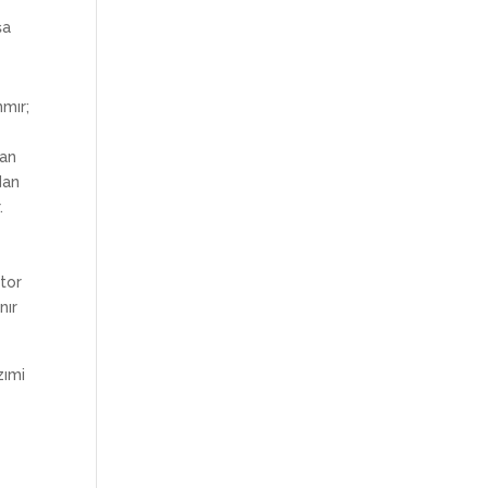
şa
nmır;
dan
dan
.
tor
nır
zımi