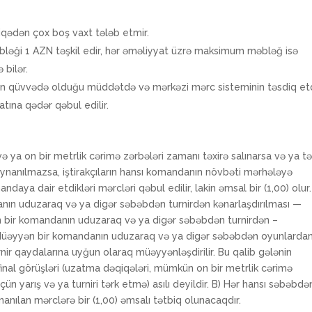
qədən çox boş vaxt tələb etmir.
əği 1 AZN təşkil edir, hər əməliyyat üzrə maksimum məbləğ isə
 bilər.
mın qüvvədə olduğu müddətdə və mərkəzi mərc sisteminin təsdiq etd
atına qədər qəbul edilir.
 ya on bir metrlik cərimə zərbələri zamanı təxirə salınarsa və ya tə
oynanılmazsa, iştirakçıların hansı komandanın növbəti mərhələyə
daya dair etdikləri mərcləri qəbul edilir, lakin əmsal bir (1,00) olur
danın uduzaraq və ya digər səbəbdən turnirdən kənarlaşdırılması —
ən bir komandanın uduzaraq və ya digər səbəbdən turnirdən –
) Müəyyən bir komandanın uduzaraq və ya digər səbəbdən oyunlarda
turnir qaydalarına uyğun olaraq müəyyənləşdirilir. Bu qalib gələnin
 final görüşləri (uzatma dəqiqələri, mümkün on bir metrlik cərimə
ün yarış və ya turniri tərk etmə) asılı deyildir. B) Hər hansı səbəbdə
anılan mərclərə bir (1,00) əmsalı tətbiq olunacaqdır.