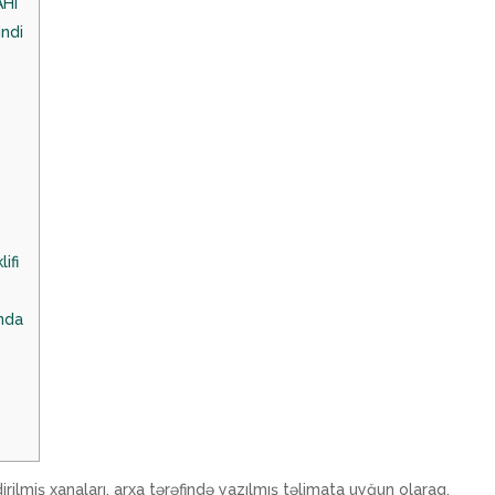
AHI
indi
ifi
nda
irilmiş xanaları, arxa tərəfində yazılmış təlimata uyğun olaraq,