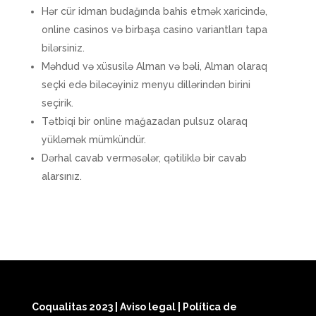
Hər cür idman budağında bahis etmək xaricində,
online casinos və birbaşa casino variantları tapa
bilərsiniz.
Məhdud və xüsusilə Alman və bəli, Alman olaraq
seçki edə biləcəyiniz menyu dillərindən birini
seçirik.
Tətbiqi bir online mağazadan pulsuz olaraq
yükləmək mümkündür.
Dərhal cavab verməsələr, qətiliklə bir cavab
alarsınız.
Coqualitas 2023
|
Aviso legal
|
Política de