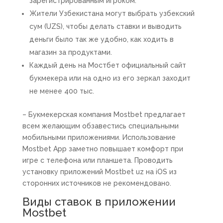
зарегистрированным игроком.
Жители Узбекистана могут выбрать узбекский
сум (UZS), чтобы делать ставки и выводить
деньги было так же удобно, как ходить в
магазин за продуктами.
Каждый день на Мостбет официальный сайт
букмекера или на одно из его зеркал заходит
не менее 400 тыс.
– Букмекерская компания Mostbet предлагает
всем желающим обзавестись специальными
мобильными приложениями. Использование
Mostbet App заметно повышает комфорт при
игре с телефона или планшета. Проводить
установку приложений Mostbet uz на iOS из
сторонних источников не рекомендовано.
Виды ставок в приложении
Mostbet