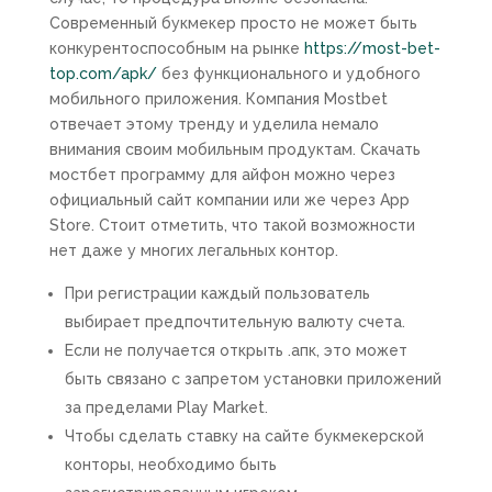
Современный букмекер просто не может быть
конкурентоспособным на рынке
https://most-bet-
top.com/apk/
без функционального и удобного
мобильного приложения. Компания Mostbet
отвечает этому тренду и уделила немало
внимания своим мобильным продуктам. Скачать
мостбет программу для айфон можно через
официальный сайт компании или же через App
Store. Стоит отметить, что такой возможности
нет даже у многих легальных контор.
При регистрации каждый пользователь
выбирает предпочтительную валюту счета.
Если не получается открыть .апк, это может
быть связано с запретом установки приложений
за пределами Play Market.
Чтобы сделать ставку на сайте букмекерской
конторы, необходимо быть