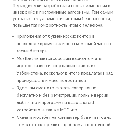
Периодически разработчики вносят изменения в
интерфейс и программные алгоритмы. Тем самым
устраняются уязвимости системы безопасности,
повышается комфортность игры с телефона.
Приложения от букмекерских контор в
последнее время стали неотъемлемой частью
жизни беттера.
Mostbet является хорошим вариантом для
игроков казино и спортивных ставок из
Узбекистана, поскольку в итоге предлагает ряд
преимуществ и мало недостатков.
Здесь вы сможете скачать совершенно
бесплатно и без регистрации, полные версии
любых игр и программ на ваше android
устройство, а так же MOD игр.
Скачать мостбет на компьютер будет выгодно
тем, кто хочет решить проблему с постоянной