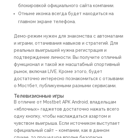
блокировкой официального сайта компании.
Отныне иконка всегда будет находиться на
главном экране телефона.
Демо-режим нужен для знакомства с автоматами
и играми, оттачивания навыков и стратегий. Для
реальных выигрышей нужна регистрация и
подтверждение личности. Вы получите отличный
функционал и такой же масштабный спортивный
рынок, включая LIVE. Кроме этого, будет
достаточно интересно познакомиться с отзывами
о Мостбет, публикуемыми разными сервисами.
Телевизионные игры
В отличие от Mostbet APK Android, владельцам
«яблочных» гаджетов достаточно нажать всего
одну кнопку, чтобы наслаждаться азартом и
чувством выигрыша. Если источником выступает
официальный сайт – компании, как в данном
случае, то процедура вполне безопасна.