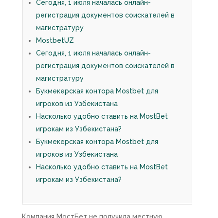
Сегодня, 1 июля началась онлайн-
регистрация документов соискателей в
магистратуру
MostbetUZ
Сегодня, 1 июля началась онлайн-
регистрация документов соискателей в
магистратуру
Букмекерская контора Mostbet для
игроков из Узбекистана
Насколько удобно ставить на MostBet
игрокам из Узбекистана?
Букмекерская контора Mostbet для
игроков из Узбекистана
Насколько удобно ставить на MostBet
игрокам из Узбекистана?
Компания МостБет не получила местную