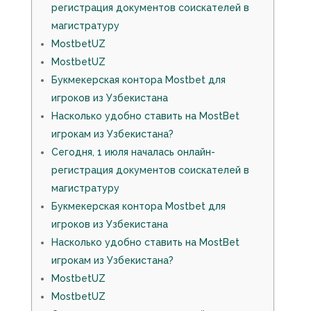
регистрация документов соискателей в
магистратуру
MostbetUZ
MostbetUZ
Букмекерская контора Mostbet для
игроков из Узбекистана
Насколько удобно ставить на MostBet
игрокам из Узбекистана?
Сегодня, 1 июля началась онлайн-
регистрация документов соискателей в
магистратуру
Букмекерская контора Mostbet для
игроков из Узбекистана
Насколько удобно ставить на MostBet
игрокам из Узбекистана?
MostbetUZ
MostbetUZ