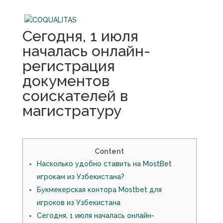
Сегодня, 1 июля
началась онлайн-
регистрация
документов
соискателей в
магистратуру
Content
Насколько удобно ставить на MostBet
игрокам из Узбекистана?
Букмекерская контора Mostbet для
игроков из Узбекистана
Сегодня, 1 июля началась онлайн-