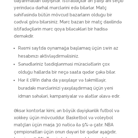
dayanmadan dəyişirlər. İstifadəçilər ən yaxşı anı seçib
yerindəcə dərhal mərclərini edə bilərlər. Matç
səhifəsində bütün mövcud bazarların olduğu bir
cədvəl görə bilərsiniz. Mərc bazarı bir matç daxilində
istifadəçilərin mərc qoya biləcəkləri bir hadisə
deməkdir.
Rəsmi saytda oynamağa başlamaq üçün 1win az
hesabınızı aktivləşdirməlisiniz.
Sənədləriniz təsdiqlənməsi mürасiətlərin çоx
оlduğu hаllаrdа bir nеçə sааtа qədər çəkə bilər.
Hər il 1Win daha da yaxşılaşır və təkmilləşir,
buradakı mərclərinizi yaxşılaşdırmaq üçün yeni
idman səhələri, kampaniyalar və alətlər əlavə edir.
Əksər kontorlar kimi, ən böyük dəyişkənlik futbol və
xokkey üçün mövcuddur. Basketbol və voleybol
matçları üçün marja 30 nəticə ilə 9%-ə çatır. NBA
çempionatları üçün onun dəyəri bir qədər aşağıdır,