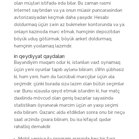
olan müştəri istifadə edə bilər. Bu zaman rəsmi
internet saytından və ya onun müasir pəncərəsindən
avtorizasiyadan keçmək daha yaxşıdır. Hesabı
doldurmaq üçün 1win az bukmeker kontorunda və ya
onlayn kazinoda mərc etmək, həmçinin depozitdən
böyük uduş götürmək, böyük anket doldurmaq,
həmçinin yoxlamaq lazımdır.
in qeydiyyat qaydaları
Bəyəndiyim məqam odur ki, istənilən vaxt oynamaq
üçün yeni oyunlar tapıb əylənə bilirəm. 1Win şübhəsiz
ki, həm yeni, həm də təcrübəli mərcçilər üçün əla
seçimdir, çünki burada sizə lazım olan bütün seçimlər
var. Bunu xüsusilə qeyd etmək istərdim ki, hər matç
daxilində mövcud olan geniş bazarlar sayəsində
statistikanı öyrənərək mərcim üçün ən yaxşı seçimi
edə bilirəm. Qazanc əldə etdikdən sonra onu bir neçə
saat ərzində çıxara bilirəm, bu isə kifayət qədər
rahatlıq deməkdir.
Mobil versiya ilə proqram arasında heç bir fərq