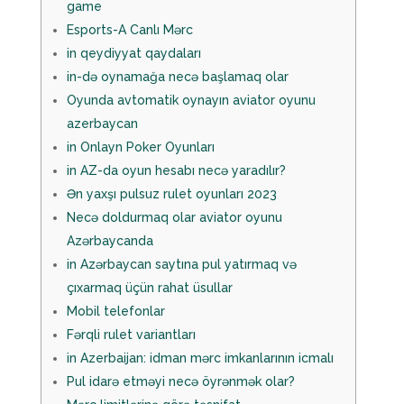
game
Esports-A Canlı Mərc
in qeydiyyat qaydaları
in-də oynamağa necə başlamaq olar
Oyunda avtomatik oynayın aviator oyunu
azerbaycan
in Onlayn Poker Oyunları
in AZ-da oyun hesabı necə yaradılır?
Ən yaxşı pulsuz rulet oyunları 2023
Necə doldurmaq olar aviator oyunu
Azərbaycanda
in Azərbaycan saytına pul yatırmaq və
çıxarmaq üçün rahat üsullar
Mobil telefonlar
Fərqli rulet variantları
in Azerbaijan: idman mərc imkanlarının icmalı
Pul idarə etməyi necə öyrənmək olar?