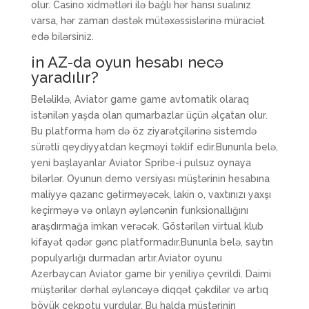
olur. Casino xidmətləri ilə bağlı hər hansı sualınız
varsa, hər zaman dəstək mütəxəssislərinə müraciət
edə bilərsiniz.
in AZ-da oyun hesabı necə
yaradılır?
Beləliklə, Aviator game game avtomatik olaraq
istənilən yaşda olan qumarbazlar üçün əlçatan olur.
Bu platforma həm də öz ziyarətçilərinə sistemdə
sürətli qeydiyyatdan keçməyi təklif edir.Bununla belə,
yeni başlayanlar Aviator Spribe-i pulsuz oynaya
bilərlər. Oyunun demo versiyası müştərinin hesabına
maliyyə qazanc gətirməyəcək, lakin o, vaxtınızı yaxşı
keçirməyə və onlayn əyləncənin funksionallığını
araşdırmağa imkan verəcək. Göstərilən virtual klub
kifayət qədər gənc platformadır.Bununla belə, saytın
populyarlığı durmadan artır.Aviator oyunu
Azerbaycan Aviator game bir yeniliyə çevrildi. Daimi
müştərilər dərhal əyləncəyə diqqət çəkdilər və artıq
böyük cekpotu vurdular. Bu halda müştərinin