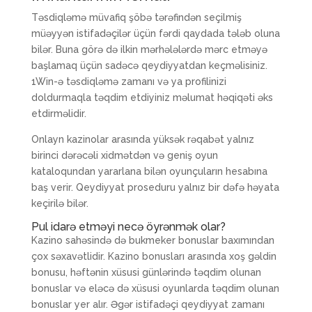
Təsdiqləmə müvafiq şöbə tərəfindən seçilmiş
müəyyən istifadəçilər üçün fərdi qaydada tələb oluna
bilər. Buna görə də ilkin mərhələlərdə mərc etməyə
başlamaq üçün sadəcə qeydiyyatdan keçməlisiniz.
1Win-ə təsdiqləmə zamanı və ya profilinizi
doldurmaqla təqdim etdiyiniz məlumat həqiqəti əks
etdirməlidir.
Onlayn kazinolar arasında yüksək rəqabət yalnız
birinci dərəcəli xidmətdən və geniş oyun
kataloqundan yararlana bilən oyunçuların hesabına
baş verir. Qeydiyyat proseduru yalnız bir dəfə həyata
keçirilə bilər.
Pul idarə etməyi necə öyrənmək olar?
Kazino sahəsində də bukmeker bonuslar baxımından
çox səxavətlidir. Kazino bonusları arasında xoş gəldin
bonusu, həftənin xüsusi günlərində təqdim olunan
bonuslar və eləcə də xüsusi oyunlarda təqdim olunan
bonuslar yer alır. Əgər istifadəçi qeydiyyat zamanı