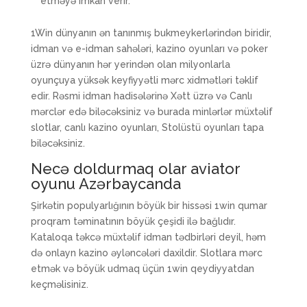
etməyə imkan verir.
1Win dünyanın ən tanınmış bukmeykerlərindən biridir,
idman və e-idman sahələri, kazino oyunları və poker
üzrə dünyanın hər yerindən olan milyonlarla
oyunçuya yüksək keyfiyyətli mərc xidmətləri təklif
edir. Rəsmi idman hadisələrinə Xətt üzrə və Canlı
mərclər edə biləcəksiniz və burada minlərlər müxtəlif
slotlar, canlı kazino oyunları, Stolüstü oyunları tapa
biləcəksiniz.
Necə doldurmaq olar aviator
oyunu Azərbaycanda
Şirkətin populyarlığının böyük bir hissəsi 1win qumar
proqram təminatının böyük çeşidi ilə bağlıdır.
Kataloqa təkcə müxtəlif idman tədbirləri deyil, həm
də onlayn kazino əyləncələri daxildir. Slotlara mərc
etmək və böyük udmaq üçün 1win qeydiyyatdan
keçməlisiniz.